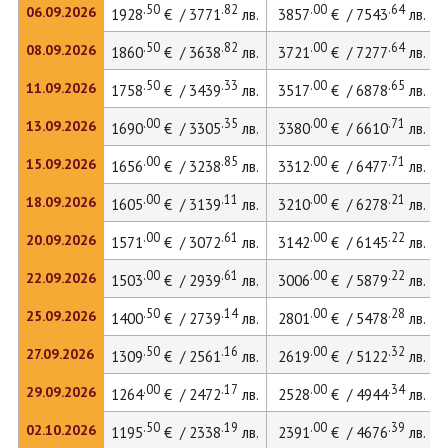
.50
.82
.00
.64
06.09.2026
1928
€ / 3771
лв.
3857
€ / 7543
лв.
.50
.82
.00
.64
08.09.2026
1860
€ / 3638
лв.
3721
€ / 7277
лв.
.50
.33
.00
.65
11.09.2026
1758
€ / 3439
лв.
3517
€ / 6878
лв.
.00
.35
.00
.71
13.09.2026
1690
€ / 3305
лв.
3380
€ / 6610
лв.
.00
.85
.00
.71
15.09.2026
1656
€ / 3238
лв.
3312
€ / 6477
лв.
.00
.11
.00
.21
18.09.2026
1605
€ / 3139
лв.
3210
€ / 6278
лв.
.00
.61
.00
.22
20.09.2026
1571
€ / 3072
лв.
3142
€ / 6145
лв.
.00
.61
.00
.22
22.09.2026
1503
€ / 2939
лв.
3006
€ / 5879
лв.
.50
.14
.00
.28
25.09.2026
1400
€ / 2739
лв.
2801
€ / 5478
лв.
.50
.16
.00
.32
27.09.2026
1309
€ / 2561
лв.
2619
€ / 5122
лв.
.00
.17
.00
.34
29.09.2026
1264
€ / 2472
лв.
2528
€ / 4944
лв.
.50
.19
.00
.39
02.10.2026
1195
€ / 2338
лв.
2391
€ / 4676
лв.