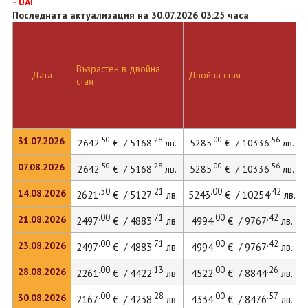
- UAI
Последната актуализация на 30.07.2026 03:25 часа
Възрастен в двойна
Дата
Двойна стая
стая
.50
.28
.00
.56
31.07.2026
2642
€ / 5168
лв.
5285
€ / 10336
лв.
.50
.28
.00
.56
07.08.2026
2642
€ / 5168
лв.
5285
€ / 10336
лв.
.50
.21
.00
.42
14.08.2026
2621
€ / 5127
лв.
5243
€ / 10254
лв.
.00
.71
.00
.42
21.08.2026
2497
€ / 4883
лв.
4994
€ / 9767
лв.
.00
.71
.00
.42
23.08.2026
2497
€ / 4883
лв.
4994
€ / 9767
лв.
.00
.13
.00
.26
28.08.2026
2261
€ / 4422
лв.
4522
€ / 8844
лв.
.00
.28
.00
.57
30.08.2026
2167
€ / 4238
лв.
4334
€ / 8476
лв.