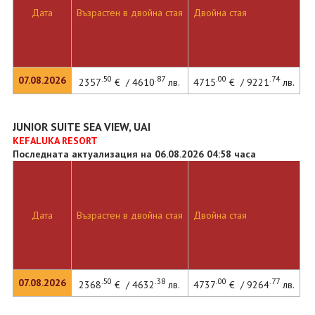
Дата
Възрастен в двойна стая
Двойна стая
.50
.87
.00
.74
07.08.2026
2357
€ / 4610
лв.
4715
€ / 9221
лв.
JUNIOR SUITE SEA VIEW, UAI
KEFALUKA RESORT
Последната актуализация на 06.08.2026 04:58 часа
Дата
Възрастен в двойна стая
Двойна стая
.50
.38
.00
.77
07.08.2026
2368
€ / 4632
лв.
4737
€ / 9264
лв.