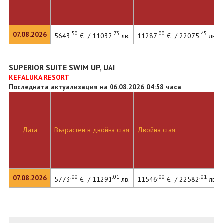
.50
.73
.00
.45
07.08.2026
5643
€ / 11037
лв.
11287
€ / 22075
лв.
SUPERIOR SUITE SWIM UP, UAI
KEFALUKA RESORT
Последната актуализация на 06.08.2026 04:58 часа
Дата
Възрастен в двойна стая
Двойна стая
.00
.01
.00
.01
07.08.2026
5773
€ / 11291
лв.
11546
€ / 22582
лв.