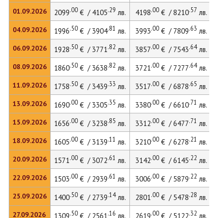
.00
.29
.00
.57
01.09.2026
2099
€ / 4105
лв.
4198
€ / 8210
лв.
.50
.81
.00
.63
04.09.2026
1996
€ / 3904
лв.
3993
€ / 7809
лв.
.50
.82
.00
.64
06.09.2026
1928
€ / 3771
лв.
3857
€ / 7543
лв.
.50
.82
.00
.64
08.09.2026
1860
€ / 3638
лв.
3721
€ / 7277
лв.
.50
.33
.00
.65
11.09.2026
1758
€ / 3439
лв.
3517
€ / 6878
лв.
.00
.35
.00
.71
13.09.2026
1690
€ / 3305
лв.
3380
€ / 6610
лв.
.00
.85
.00
.71
15.09.2026
1656
€ / 3238
лв.
3312
€ / 6477
лв.
.00
.11
.00
.21
18.09.2026
1605
€ / 3139
лв.
3210
€ / 6278
лв.
.00
.61
.00
.22
20.09.2026
1571
€ / 3072
лв.
3142
€ / 6145
лв.
.00
.61
.00
.22
22.09.2026
1503
€ / 2939
лв.
3006
€ / 5879
лв.
.50
.14
.00
.28
25.09.2026
1400
€ / 2739
лв.
2801
€ / 5478
лв.
.50
.16
.00
.32
27.09.2026
1309
€ / 2561
лв.
2619
€ / 5122
лв.