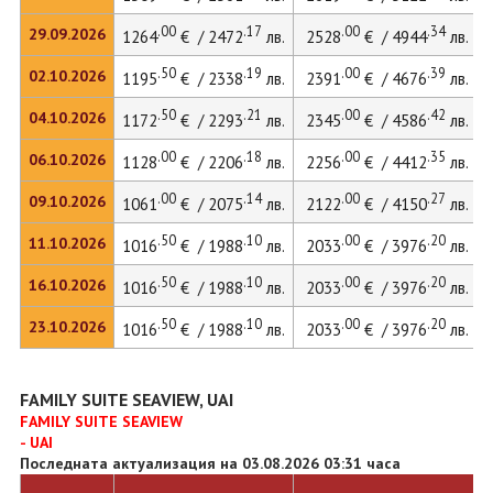
.00
.17
.00
.34
29.09.2026
1264
€ / 2472
лв.
2528
€ / 4944
лв.
.50
.19
.00
.39
02.10.2026
1195
€ / 2338
лв.
2391
€ / 4676
лв.
.50
.21
.00
.42
04.10.2026
1172
€ / 2293
лв.
2345
€ / 4586
лв.
.00
.18
.00
.35
06.10.2026
1128
€ / 2206
лв.
2256
€ / 4412
лв.
.00
.14
.00
.27
09.10.2026
1061
€ / 2075
лв.
2122
€ / 4150
лв.
.50
.10
.00
.20
11.10.2026
1016
€ / 1988
лв.
2033
€ / 3976
лв.
.50
.10
.00
.20
16.10.2026
1016
€ / 1988
лв.
2033
€ / 3976
лв.
.50
.10
.00
.20
23.10.2026
1016
€ / 1988
лв.
2033
€ / 3976
лв.
FAMILY SUITE SEAVIEW, UAI
FAMILY SUITE SEAVIEW
- UAI
Последната актуализация на 03.08.2026 03:31 часа