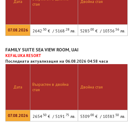
Дата
Двойна стая
стая
.50
.28
.00
.56
07.08.2026
2642
€ / 5168
лв.
5285
€ / 10336
лв.
FAMILY SUITE SEA VIEW ROOM, UAI
KEFALUKA RESORT
Последната актуализация на 06.08.2026 04:58 часа
Възрастен в двойна
Дата
Двойна стая
стая
.50
.75
.00
.50
07.08.2026
2654
€ / 5191
лв.
5309
€ / 10383
лв.