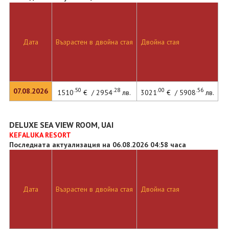
Дата
Възрастен в двойна стая
Двойна стая
.50
.28
.00
.56
07.08.2026
1510
€ / 2954
лв.
3021
€ / 5908
лв.
DELUXE SEA VIEW ROOM, UAI
KEFALUKA RESORT
Последната актуализация на 06.08.2026 04:58 часа
Дата
Възрастен в двойна стая
Двойна стая