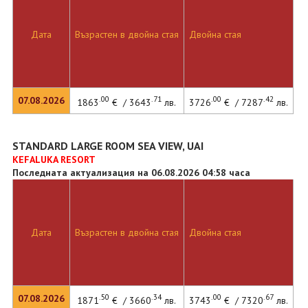
Дата
Възрастен в двойна стая
Двойна стая
.00
.71
.00
.42
07.08.2026
1863
€ / 3643
лв.
3726
€ / 7287
лв.
STANDARD LARGE ROOM SEA VIEW, UAI
KEFALUKA RESORT
Последната актуализация на 06.08.2026 04:58 часа
Дата
Възрастен в двойна стая
Двойна стая
.50
.34
.00
.67
07.08.2026
1871
€ / 3660
лв.
3743
€ / 7320
лв.