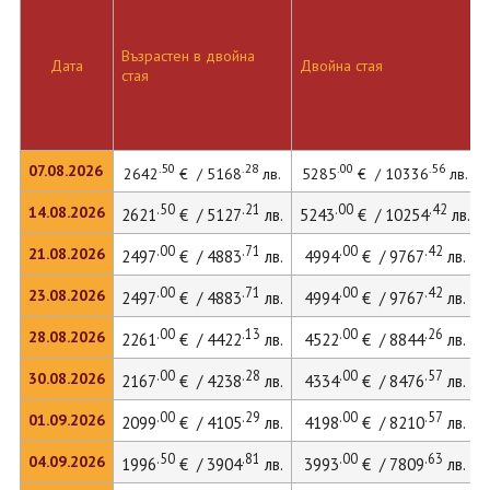
Възрастен в двойна
Дата
Двойна стая
стая
.50
.28
.00
.56
07.08.2026
2642
€ / 5168
лв.
5285
€ / 10336
лв.
.50
.21
.00
.42
14.08.2026
2621
€ / 5127
лв.
5243
€ / 10254
лв.
.00
.71
.00
.42
21.08.2026
2497
€ / 4883
лв.
4994
€ / 9767
лв.
.00
.71
.00
.42
23.08.2026
2497
€ / 4883
лв.
4994
€ / 9767
лв.
.00
.13
.00
.26
28.08.2026
2261
€ / 4422
лв.
4522
€ / 8844
лв.
.00
.28
.00
.57
30.08.2026
2167
€ / 4238
лв.
4334
€ / 8476
лв.
.00
.29
.00
.57
01.09.2026
2099
€ / 4105
лв.
4198
€ / 8210
лв.
.50
.81
.00
.63
04.09.2026
1996
€ / 3904
лв.
3993
€ / 7809
лв.