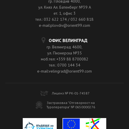
гр. Пловдив 4000,
ул. Княз Ал. Батенберг №39 A
ет. 1, офис 3
тел.: 032 622 174 / 032 660 818
e-mail:plovdiv@orient99.com
ОФИС ВЕЛИНГРАД
гр. Велинград 4600,
ул. Пионерска №35
моб.тел: +359 88 8700082
тел.: 0700 144 34
e-mail:velingrad@orient99.com
Лиценз № РК-01-74587
Застраховка "Отговорност на
Туроператора" № 0650000276