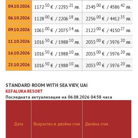
.50
.21
.00
.42
04.10.2026
1172
€ / 2293
лв.
2345
€ / 4586
лв.
.00
.18
.00
.35
06.10.2026
1128
€ / 2206
лв.
2256
€ / 4412
лв.
.00
.14
.00
.27
09.10.2026
1061
€ / 2075
лв.
2122
€ / 4150
лв.
.50
.10
.00
.20
11.10.2026
1016
€ / 1988
лв.
2033
€ / 3976
лв.
.50
.10
.00
.20
16.10.2026
1016
€ / 1988
лв.
2033
€ / 3976
лв.
.50
.10
.00
.20
23.10.2026
1016
€ / 1988
лв.
2033
€ / 3976
лв.
STANDARD ROOM WITH SEA VIEV, UAI
KEFALUKA RESORT
Последната актуализация на 06.08.2026 04:58 часа
Дата
Възрастен в двойна стая
Двойна стая