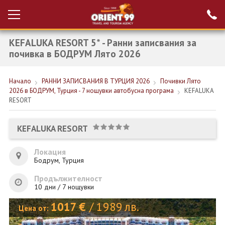
KEFALUKA RESORT 5* - Ранни записвания за
Проверка на
Вход за агенти
резервация
почивка в БОДРУМ Лято 2026
РАННИ ЗАПИСВАНИЯ ТУРЦИЯ
Начало
РАННИ ЗАПИСВАНИЯ В ТУРЦИЯ 2026
Почивки Лято
2026 в БОДРУМ, Турция - 7 нощувки автобусна програма
KEFALUKA
НОВА ГОДИНА ТУРЦИЯ
RESORT
НОВА ГОДИНА
KEFALUKA RESORT
ПОЧИВКИ
Локация
КРУИЗИ
Бодрум, Турция
ЕКЗОТИКА
Продължителност
10 дни / 7 нощувки
ЕКСКУРЗИИ
1017
€
/
1989
лв.
Цена от: