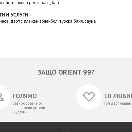
сейн, основен ресторант, бар
ТНИ УСЛУГИ
маса, дартс, плажен волейбол, турска баня, сауна
ЗАЩО ORIENT 99?
ГОЛЯМО
10 ЛЮБИ
разнообразие от
топ дестинации
качествени хотели
и услуги