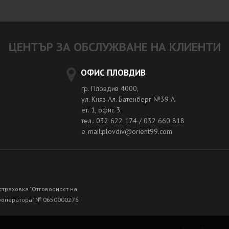
ЦЕНТЪР ЗА ОБСЛУЖВАНЕ НА КЛИЕНТИ
ОФИС ПЛОВДИВ
гр. Пловдив 4000,
ул. Княз Ал. Батенберг №39 A
ет. 1, офис 3
тел.: 032 622 174 / 032 660 818
e-mail:plovdiv@orient99.com
страховка "Отговорност на
роператора" № 0650000276