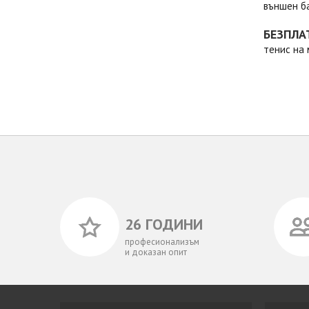
външен ба
БЕЗПЛА
тенис на 
26 ГОДИНИ
професионализъм
и доказан опит