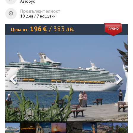
ОЩЕ
Автобус
Продължителност
ЗА НАС
КОНТАКТИ
10 дни / 7 нощувки
ФИРМЕНИ ДОКУМЕНТИ
196
€
/
383
лв.
Цена от:
0700 144 34
Запитване
ПОСЛЕДВАЙТЕ НИ