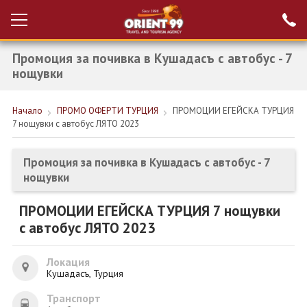
Промоция за почивка в Кушадасъ с автобус - 7
Проверка на
Вход за агенти
резервация
нощувки
РАННИ ЗАПИСВАНИЯ ТУРЦИЯ
Начало
ПРОМО ОФЕРТИ ТУРЦИЯ
ПРОМОЦИИ ЕГЕЙСКА ТУРЦИЯ
7 нощувки с автобус ЛЯТО 2023
НОВА ГОДИНА ТУРЦИЯ
НОВА ГОДИНА
Промоция за почивка в Кушадасъ с автобус - 7
нощувки
ПОЧИВКИ
ПРОМОЦИИ ЕГЕЙСКА ТУРЦИЯ 7 нощувки
КРУИЗИ
с автобус ЛЯТО 2023
ЕКЗОТИКА
Локация
ЕКСКУРЗИИ
Кушадасъ, Турция
Транспорт