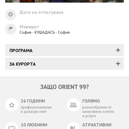
Дати на отпътуване
Маршрут
София - КУШАДАСЪ - София
ПРОГРАМА
ЗА КУРОРТА
ЗАЩО ORIENT 99?
26 ГОДИНИ
ГОЛЯМО
професионализъм
разнообразие от
и доказан опит
качествени хотели
и услуги
10 ЛЮБИМИ
АТРАКТИВНИ