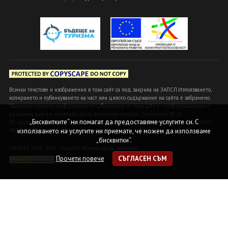
Всички текстове и изображения в този сайт са под закрила на ЗАПСП.Използването,
копирането и публикуването на част или цялото съдържание на сайта е забранено.
Уважаеми клиенти, информацията публикувана на този сайт е с информационна и
рекламна цел и е възможно да са допуснати грешки. Съгласно чл.80 от
„Бисквитките“ ни помагат да предоставяме услугите си. С
ЗТ достоверна и вярна се счита информацията, предоставена в офисите ОРИЕНТ
99 БГ ООД или на оторизираните ни агенти!
използването на услугите ни приемате, че можем да използваме
„бисквитки“.
ORIENT 99 © 2007 - Present. Всички права запазени
Прочети повече
СЪГЛАСЕН СЪМ