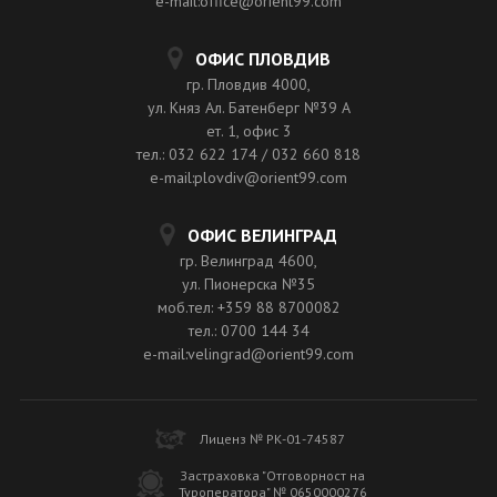
e-mail:office@orient99.com
ОФИС ПЛОВДИВ
гр. Пловдив 4000,
ул. Княз Ал. Батенберг №39 A
ет. 1, офис 3
тел.: 032 622 174 / 032 660 818
e-mail:plovdiv@orient99.com
ОФИС ВЕЛИНГРАД
гр. Велинград 4600,
ул. Пионерска №35
моб.тел: +359 88 8700082
тел.: 0700 144 34
e-mail:velingrad@orient99.com
Лиценз № РК-01-74587
Застраховка "Отговорност на
Туроператора" № 0650000276