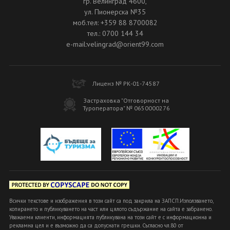
гр. Велинград 4600,
ул. Пионерска №35
моб.тел: +359 88 8700082
тел.: 0700 144 34
e-mail:velingrad@orient99.com
Лиценз № РК-01-74587
Застраховка "Отговорност на
Туроператора" № 0650000276
Всички текстове и изображения в този сайт са под закрила на ЗАПСП.Използването,
копирането и публикуването на част или цялото съдържание на сайта е забранено.
Уважаеми клиенти, информацията публикувана на този сайт е с информационна и
рекламна цел и е възможно да са допуснати грешки. Съгласно чл.80 от