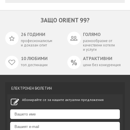
ЗАЩО ORIENT 99?
26 ГОДИНИ
ГОЛЯМО
професионализъм
разнообразие от
и доказан опит
качествени хотели
и услуги
10 ЛЮБИМИ
АТРАКТИВНИ
топ дестинации
цени без конкуренция
ЕЛЕКТРОНЕН БЮЛЕТИН
Абонирайте се за нашите актуални предложения