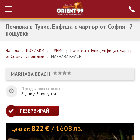
Почивка в Тунис, Енфида с чартър от София - 7
Проверка на
Вход за агенти
резервация
нощувки
РАННИ ЗАПИСВАНИЯ ТУРЦИЯ
Начало
ПОЧИВКИ
ТУНИС
Почивка в Тунис, Енфида с чартър
от София - 7 нощувки
MARHABA BEACH
НОВА ГОДИНА ТУРЦИЯ
НОВА ГОДИНА
MARHABA BEACH
ПОЧИВКИ
Продължителност
8 дни / 7 нощувки
КРУИЗИ
ЕКЗОТИКА
РЕЗЕРВИРАЙ
ЕКСКУРЗИИ
822
€
/
1608
лв.
Цена от: