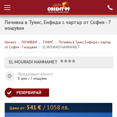
Почивка в Тунис, Енфида с чартър от София - 7
Проверка на
Вход за агенти
резервация
нощувки
РАННИ ЗАПИСВАНИЯ ТУРЦИЯ
Начало
ПОЧИВКИ
ТУНИС
Почивка в Тунис, Енфида с чартър
от София - 7 нощувки
EL MOURADI HAMMAMET
НОВА ГОДИНА ТУРЦИЯ
НОВА ГОДИНА
EL MOURADI HAMMAMET
ПОЧИВКИ
Продължителност
8 дни / 7 нощувки
КРУИЗИ
ЕКЗОТИКА
РЕЗЕРВИРАЙ
ЕКСКУРЗИИ
541
€
/
1058
лв.
Цена от: