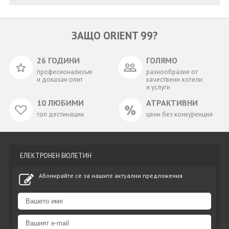
ЗАЩО ORIENT 99?
26 ГОДИНИ
ГОЛЯМО
професионализъм
разнообразие от
и доказан опит
качествени хотели
и услуги
10 ЛЮБИМИ
АТРАКТИВНИ
топ дестинации
цени без конкуренция
ЕЛЕКТРОНЕН БЮЛЕТИН
Абонирайте се за нашите актуални предложения