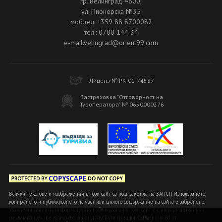
гр. Велинград 4600,
ул. Пионерска №35
моб.тел: +359 88 8700082
тел.: 0700 144 34
e-mail:velingrad@orient99.com
Лиценз № РК-01-74587
Застраховка "Отговорност на
Туроператора" № 0650000276
Всички текстове и изображения в този сайт са под закрила на ЗАПСП.Използването,
копирането и публикуването на част или цялото съдържание на сайта е забранено.
Уважаеми клиенти, информацията публикувана на този сайт е с информационна и
рекламна цел и е възможно да са допуснати грешки. Съгласно чл.80 от