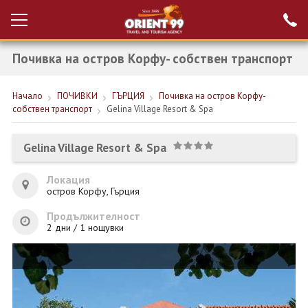
Почивка на остров Корфу- собствен транспорт
Проверка на
Вход за агенти
резервация
Начало
ПОЧИВКИ
ГЪРЦИЯ
Почивка на остров Корфу-
РАННИ ЗАПИСВАНИЯ ТУРЦИЯ
собствен транспорт
Gelina Village Resort & Spa
НОВА ГОДИНА ТУРЦИЯ
Gelina Village Resort & Spa
НОВА ГОДИНА
Локация
ПОЧИВКИ
остров Корфу, Гърция
КРУИЗИ
Продължителност
2 дни / 1 нощувки
ЕКЗОТИКА
ЕКСКУРЗИИ