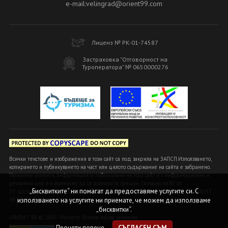
e-mail:velingrad@orient99.com
Лиценз № РК-01-74587
Застраховка "Отговорност на
Туроператора" № 0650000276
Всички текстове и изображения в този сайт са под закрила на ЗАПСП.Използването,
копирането и публикуването на част или цялото съдържание на сайта е забранено.
Уважаеми клиенти, информацията публикувана на този сайт е с информационна и
рекламна цел и е възможно да са допуснати грешки. Съгласно чл.80 от
„Бисквитките“ ни помагат да предоставяме услугите си. С
ЗТ достоверна и вярна се счита информацията, предоставена в офисите ОРИЕНТ
99 БГ ООД или на оторизираните ни агенти!
използването на услугите ни приемате, че можем да използваме
„бисквитки“.
ORIENT 99 © 2007 - Present. Всички права запазени
Прочети повече
СЪГЛАСЕН СЪМ