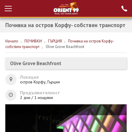
Почивка на остров Корфу- собствен транспорт
Проверка на
Вход за агенти
резервация
Начало
ПОЧИВКИ
ГЪРЦИЯ
Почивка на остров Корфу-
РАННИ ЗАПИСВАНИЯ ТУРЦИЯ
собствен транспорт
Olive Grove Beachfront
НОВА ГОДИНА ТУРЦИЯ
Olive Grove Beachfront
НОВА ГОДИНА
Локация
ПОЧИВКИ
остров Корфу, Гърция
КРУИЗИ
Продължителност
2 дни / 1 нощувки
ЕКЗОТИКА
ЕКСКУРЗИИ