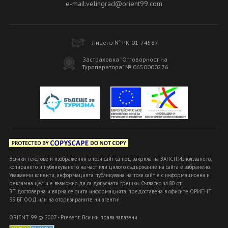
e-mail:velingrad@orient99.com
Лиценз № РК-01-74587
Застраховка "Отговорност на
Туроператора" № 0650000276
Всички текстове и изображения в този сайт са под закрила на ЗАПСП.Използването,
копирането и публикуването на част или цялото съдържание на сайта е забранено.
Уважаеми клиенти, информацията публикувана на този сайт е с информационна и
рекламна цел и е възможно да са допуснати грешки. Съгласно чл.80 от
ЗТ достоверна и вярна се счита информацията, предоставена в офисите ОРИЕНТ
99 БГ ООД или на оторизираните ни агенти!
ORIENT 99 © 2007 - Present. Всички права запазени