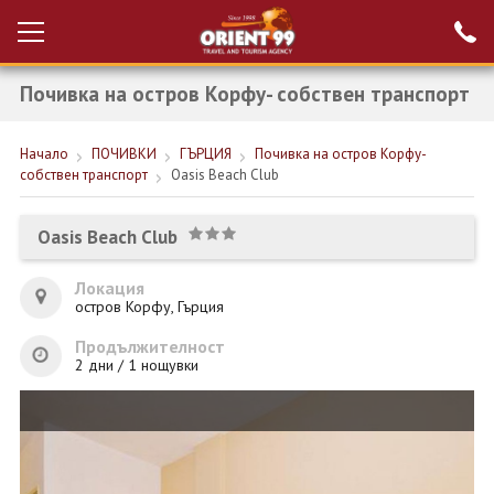
Почивка на остров Корфу- собствен транспорт
Проверка на
Вход за агенти
резервация
Начало
ПОЧИВКИ
ГЪРЦИЯ
Почивка на остров Корфу-
РАННИ ЗАПИСВАНИЯ ТУРЦИЯ
собствен транспорт
Oasis Beach Club
НОВА ГОДИНА ТУРЦИЯ
Oasis Beach Club
НОВА ГОДИНА
Локация
ПОЧИВКИ
остров Корфу, Гърция
КРУИЗИ
Продължителност
2 дни / 1 нощувки
ЕКЗОТИКА
ЕКСКУРЗИИ