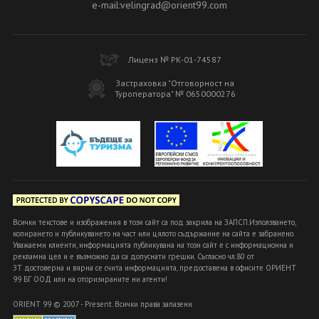
e-mail:velingrad@orient99.com
Лиценз № РК-01-74587
Застраховка "Отговорност на
Туроператора" № 0650000276
Всички текстове и изображения в този сайт са под закрила на ЗАПСП.Използването,
копирането и публикуването на част или цялото съдържание на сайта е забранено.
Уважаеми клиенти, информацията публикувана на този сайт е с информационна и
рекламна цел и е възможно да са допуснати грешки. Съгласно чл.80 от
ЗТ достоверна и вярна се счита информацията, предоставена в офисите ОРИЕНТ
99 БГ ООД или на оторизираните ни агенти!
ORIENT 99 © 2007 - Present. Всички права запазени