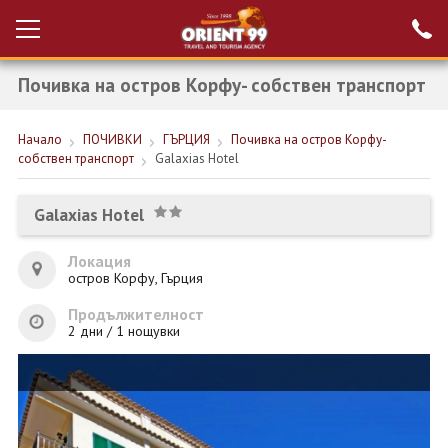
Почивка на остров Корфу- собствен транспорт
Проверка на
Вход за агенти
резервация
Начало
ПОЧИВКИ
ГЪРЦИЯ
Почивка на остров Корфу-
РАННИ ЗАПИСВАНИЯ ТУРЦИЯ
собствен транспорт
Galaxias Hotel
НОВА ГОДИНА ТУРЦИЯ
Galaxias Hotel
НОВА ГОДИНА
Локация
ПОЧИВКИ
остров Корфу, Гърция
КРУИЗИ
Продължителност
2 дни / 1 нощувки
ЕКЗОТИКА
ЕКСКУРЗИИ