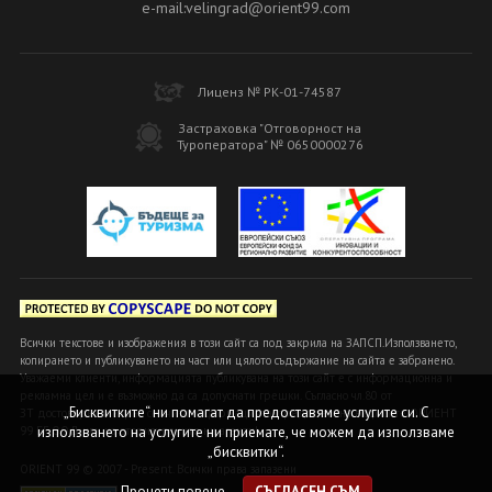
e-mail:velingrad@orient99.com
Лиценз № РК-01-74587
Застраховка "Отговорност на
Туроператора" № 0650000276
Всички текстове и изображения в този сайт са под закрила на ЗАПСП.Използването,
копирането и публикуването на част или цялото съдържание на сайта е забранено.
Уважаеми клиенти, информацията публикувана на този сайт е с информационна и
рекламна цел и е възможно да са допуснати грешки. Съгласно чл.80 от
„Бисквитките“ ни помагат да предоставяме услугите си. С
ЗТ достоверна и вярна се счита информацията, предоставена в офисите ОРИЕНТ
99 БГ ООД или на оторизираните ни агенти!
използването на услугите ни приемате, че можем да използваме
„бисквитки“.
ORIENT 99 © 2007 - Present. Всички права запазени
Прочети повече
СЪГЛАСЕН СЪМ