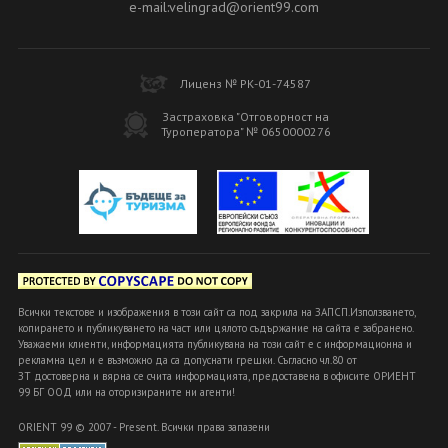
e-mail:velingrad@orient99.com
Лиценз № РК-01-74587
Застраховка "Отговорност на
Туроператора" № 0650000276
Всички текстове и изображения в този сайт са под закрила на ЗАПСП.Използването,
копирането и публикуването на част или цялото съдържание на сайта е забранено.
Уважаеми клиенти, информацията публикувана на този сайт е с информационна и
рекламна цел и е възможно да са допуснати грешки. Съгласно чл.80 от
ЗТ достоверна и вярна се счита информацията, предоставена в офисите ОРИЕНТ
99 БГ ООД или на оторизираните ни агенти!
ORIENT 99 © 2007 - Present. Всички права запазени