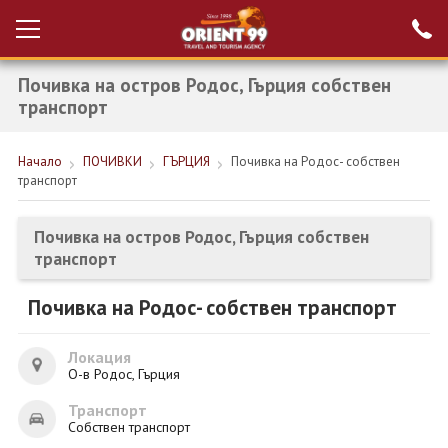
Почивка на остров Родос, Гърция собствен
Проверка на
Вход за агенти
резервация
транспорт
РАННИ ЗАПИСВАНИЯ ТУРЦИЯ
Начало
ПОЧИВКИ
ГЪРЦИЯ
Почивка на Родос- собствен
транспорт
НОВА ГОДИНА ТУРЦИЯ
НОВА ГОДИНА
Почивка на остров Родос, Гърция собствен
транспорт
ПОЧИВКИ
Почивка на Родос- собствен транспорт
КРУИЗИ
ЕКЗОТИКА
Локация
О-в Родос, Гърция
ЕКСКУРЗИИ
Транспорт
Собствен транспорт