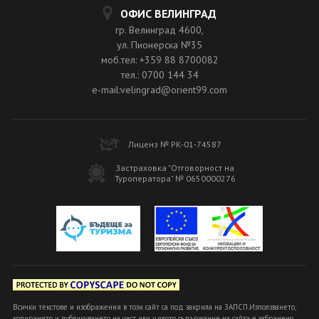
ОФИС ВЕЛИНГРАД
гр. Велинград 4600,
ул. Пионерска №35
моб.тел: +359 88 8700082
тел.: 0700 144 34
e-mail:velingrad@orient99.com
Лиценз № РК-01-74587
Застраховка "Отговорност на
Туроператора" № 0650000276
Всички текстове и изображения в този сайт са под закрила на ЗАПСП.Използването,
копирането и публикуването на част или цялото съдържание на сайта е забранено.