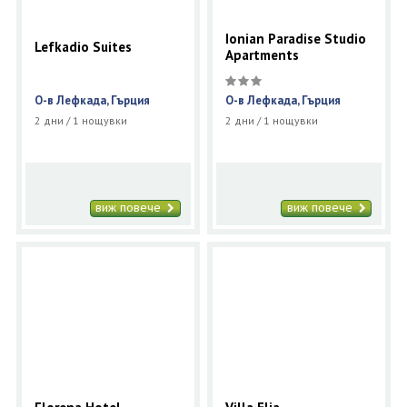
Ionian Paradise Studio
Lefkadio Suites
Apartments
О-в Лефкада, Гърция
О-в Лефкада, Гърция
2 дни / 1 нощувки
2 дни / 1 нощувки
виж повече
виж повече