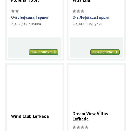
Florena Hotel
Villa Elia
О-в Лефкада, Гърция
О-в Лефкада, Гърция
2 дни / 1 нощувки
2 дни / 1 нощувки
виж повече
виж повече
Dream View Villas
Wind Club Lefkada
Lefkada