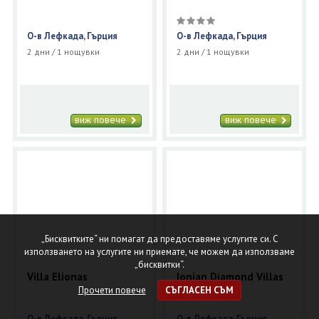
О-в Лефкада, Гърция
О-в Лефкада, Гърция
2 дни / 1 нощувки
2 дни / 1 нощувки
виж повече
виж повече
„Бисквитките“ ни помагат да предоставяме услугите си. С
използването на услугите ни приемате, че можем да използваме
„бисквитки“.
Villa Elionas
Ionian Diamond Villas
Прочети повече
СЪГЛАСЕН СЪМ
О-в Лефкада, Гърция
О-в Лефкада, Гърция