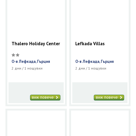
Thalero Holiday Center
Lefkada Villas
О-в Лефкада, Гърция
О-в Лефкада, Гърция
2 дни / 1 нощувки
2 дни / 1 нощувки
виж повече
виж повече