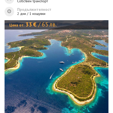
ОЩЕ
Собствен транспорт
Продължителност
ЗА НАС
КОНТАКТИ
2 дни / 1 нощувки
ФИРМЕНИ ДОКУМЕНТИ
33
€
/
65
лв.
Цена от:
0700 144 34
Запитване
ПОСЛЕДВАЙТЕ НИ