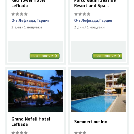
Red Tower Hotel
Porto Galini Seaside
Lefkada
Resort and Spa
Lefkada
О-в Лефкада, Гърция
О-в Лефкада, Гърция
2 дни / 1 нощувки
2 дни / 1 нощувки
виж повече
виж повече
Grand Nefeli Hotel
Summertime Inn
Lefkada