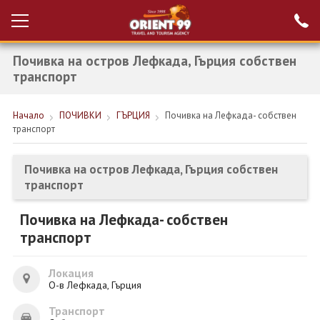
Почивка на остров Лефкада, Гърция собствен
Проверка на
Вход за агенти
резервация
транспорт
РАННИ ЗАПИСВАНИЯ ТУРЦИЯ
Начало
ПОЧИВКИ
ГЪРЦИЯ
Почивка на Лефкада- собствен
транспорт
НОВА ГОДИНА ТУРЦИЯ
НОВА ГОДИНА
Почивка на остров Лефкада, Гърция собствен
транспорт
ПОЧИВКИ
Почивка на Лефкада- собствен
КРУИЗИ
транспорт
ЕКЗОТИКА
Локация
ЕКСКУРЗИИ
О-в Лефкада, Гърция
Транспорт