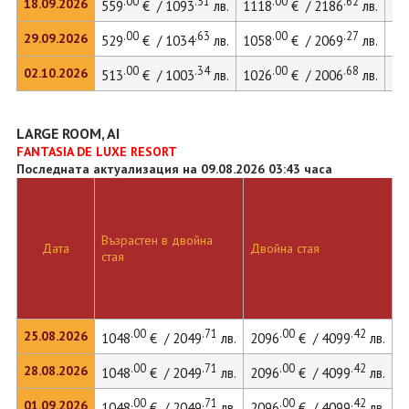
.00
.31
.00
.62
18.09.2026
559
€ / 1093
лв.
1118
€ / 2186
лв.
.00
.63
.00
.27
29.09.2026
529
€ / 1034
лв.
1058
€ / 2069
лв.
.00
.34
.00
.68
02.10.2026
513
€ / 1003
лв.
1026
€ / 2006
лв.
LARGE ROOM, AI
FANTASIA DE LUXE RESORT
Последната актуализация на 09.08.2026 03:43 часа
Възрастен в двойна
Д
Дата
Двойна стая
стая
л
.00
.71
.00
.42
25.08.2026
1048
€ / 2049
лв.
2096
€ / 4099
лв.
.00
.71
.00
.42
28.08.2026
1048
€ / 2049
лв.
2096
€ / 4099
лв.
.00
.71
.00
.42
01.09.2026
1048
€ / 2049
лв.
2096
€ / 4099
лв.