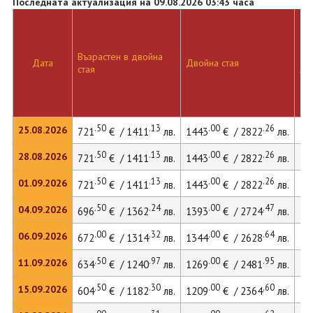
Последната актуализация на 09.08.2026 03:43 часа
Възрастен в двойна
Дв
Дата
Двойна стая
стая
ле
.50
.13
.00
.26
25.08.2026
721
€ / 1411
лв.
1443
€ / 2822
лв.
.50
.13
.00
.26
28.08.2026
721
€ / 1411
лв.
1443
€ / 2822
лв.
.50
.13
.00
.26
01.09.2026
721
€ / 1411
лв.
1443
€ / 2822
лв.
.50
.24
.00
.47
04.09.2026
696
€ / 1362
лв.
1393
€ / 2724
лв.
.00
.32
.00
.64
06.09.2026
672
€ / 1314
лв.
1344
€ / 2628
лв.
.50
.97
.00
.95
11.09.2026
634
€ / 1240
лв.
1269
€ / 2481
лв.
.50
.30
.00
.60
15.09.2026
604
€ / 1182
лв.
1209
€ / 2364
лв.
16