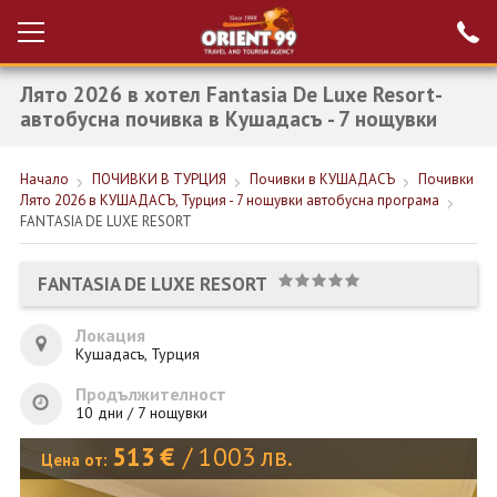
Лято 2026 в хотел Fantasia De Luxe Resort-
Проверка на
Вход за агенти
резервация
автобусна почивка в Кушадасъ - 7 нощувки
РАННИ ЗАПИСВАНИЯ ТУРЦИЯ
Начало
ПОЧИВКИ В ТУРЦИЯ
Почивки в КУШАДАСЪ
Почивки
Лято 2026 в КУШАДАСЪ, Турция - 7 нощувки автобусна програма
НОВА ГОДИНА ТУРЦИЯ
FANTASIA DE LUXE RESORT
НОВА ГОДИНА
FANTASIA DE LUXE RESORT
ПОЧИВКИ
Локация
КРУИЗИ
Кушадасъ, Турция
ЕКЗОТИКА
Продължителност
10 дни / 7 нощувки
ЕКСКУРЗИИ
513
€
/
1003
лв.
Цена от: