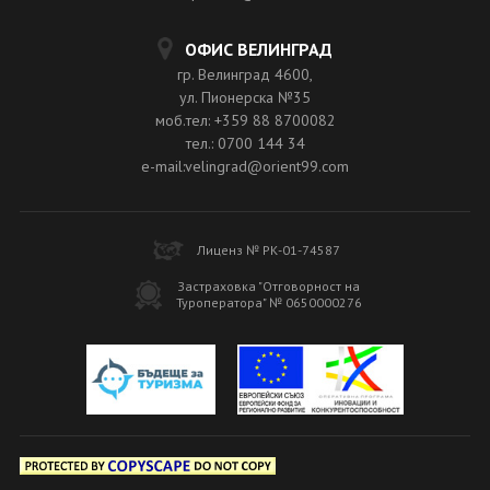
ОФИС ВЕЛИНГРАД
гр. Велинград 4600,
ул. Пионерска №35
моб.тел: +359 88 8700082
тел.: 0700 144 34
e-mail:velingrad@orient99.com
Лиценз № РК-01-74587
Застраховка "Отговорност на
Туроператора" № 0650000276