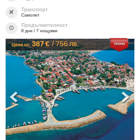
ОЩЕ
Транспорт
ЗА НАС
КОНТАКТИ
Самолет
ФИРМЕНИ ДОКУМЕНТИ
Продължителност
8 дни / 7 нощувки
0700 144 34
Запитване
387
€
/
756
лв.
Цена от:
ПОСЛЕДВАЙТЕ НИ