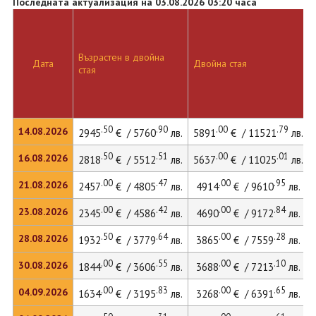
Последната актуализация на 03.08.2026 03:20 часа
Възрастен в двойна
Дата
Двойна стая
стая
.50
.90
.00
.79
14.08.2026
2945
€ / 5760
лв.
5891
€ / 11521
лв.
.50
.51
.00
.01
16.08.2026
2818
€ / 5512
лв.
5637
€ / 11025
лв.
.00
.47
.00
.95
21.08.2026
2457
€ / 4805
лв.
4914
€ / 9610
лв.
.00
.42
.00
.84
23.08.2026
2345
€ / 4586
лв.
4690
€ / 9172
лв.
.50
.64
.00
.28
28.08.2026
1932
€ / 3779
лв.
3865
€ / 7559
лв.
.00
.55
.00
.10
30.08.2026
1844
€ / 3606
лв.
3688
€ / 7213
лв.
.00
.83
.00
.65
04.09.2026
1634
€ / 3195
лв.
3268
€ / 6391
лв.