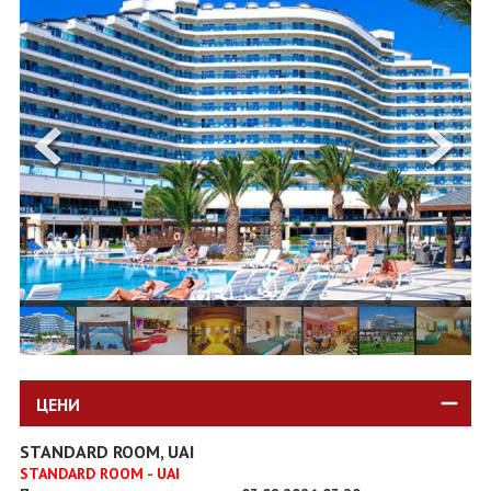
ОЩЕ
ЗА НАС
КОНТАКТИ
ФИРМЕНИ ДОКУМЕНТИ
0700 144 34
Запитване
ПОСЛЕДВАЙТЕ НИ
ЦЕНИ
STANDARD ROOM, UAI
STANDARD ROOM - UAI