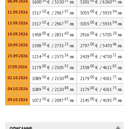
.50
.31
.00
.61
06.09.2026
1600
€ / 3130
лв.
3201
€ / 6260
лв.
.50
.97
.00
.94
11.09.2026
1517
€ / 2967
лв.
3035
€ / 5935
лв.
.50
.97
.00
.94
13.09.2026
1517
€ / 2967
лв.
3035
€ / 5935
лв.
.00
.60
.00
.20
18.09.2026
1458
€ / 2851
лв.
2916
€ / 5703
лв.
.50
.23
.00
.46
20.09.2026
1398
€ / 2735
лв.
2797
€ / 5470
лв.
.50
.36
.00
.71
25.09.2026
1214
€ / 2375
лв.
2429
€ / 4750
лв.
.00
.92
.00
.85
27.09.2026
1179
€ / 2305
лв.
2358
€ / 4611
лв.
.50
.88
.00
.75
02.10.2026
1089
€ / 2130
лв.
2179
€ / 4261
лв.
.50
.88
.00
.75
04.10.2026
1089
€ / 2130
лв.
2179
€ / 4261
лв.
.50
.63
.00
.26
09.10.2026
1072
€ / 2097
лв.
2145
€ / 4195
лв.
ОПИСАНИЕ