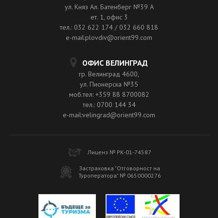
ул. Княз Ал. Батенберг №39 A
ет. 1, офис 3
тел.: 032 622 174 / 032 660 818
e-mail:plovdiv@orient99.com
ОФИС ВЕЛИНГРАД
гр. Велинград 4600,
ул. Пионерска №35
моб.тел: +359 88 8700082
тел.: 0700 144 34
e-mail:velingrad@orient99.com
Лиценз № РК-01-74587
Застраховка "Отговорност на
Туроператора" № 0650000276