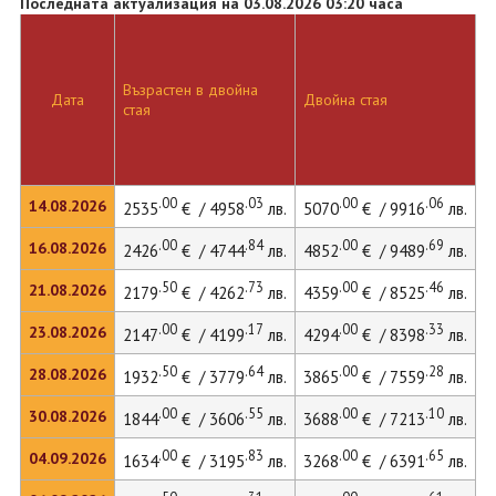
Последната актуализация на 03.08.2026 03:20 часа
Възрастен в двойна
Дата
Двойна стая
Д
стая
.00
.03
.00
.06
14.08.2026
2535
€ / 4958
лв.
5070
€ / 9916
лв.
5
.00
.84
.00
.69
16.08.2026
2426
€ / 4744
лв.
4852
€ / 9489
лв.
.50
.73
.00
.46
21.08.2026
2179
€ / 4262
лв.
4359
€ / 8525
лв.
.00
.17
.00
.33
23.08.2026
2147
€ / 4199
лв.
4294
€ / 8398
лв.
.50
.64
.00
.28
28.08.2026
1932
€ / 3779
лв.
3865
€ / 7559
лв.
.00
.55
.00
.10
30.08.2026
1844
€ / 3606
лв.
3688
€ / 7213
лв.
.00
.83
.00
.65
04.09.2026
1634
€ / 3195
лв.
3268
€ / 6391
лв.