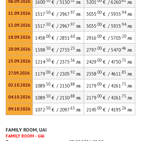
.50
.31
.00
.61
06.09.2026
1600
€ / 3130
лв.
3201
€ / 6260
лв.
.50
.97
.00
.94
11.09.2026
1517
€ / 2967
лв.
3035
€ / 5935
лв.
.50
.97
.00
.94
13.09.2026
1517
€ / 2967
лв.
3035
€ / 5935
лв.
.00
.60
.00
.20
18.09.2026
1458
€ / 2851
лв.
2916
€ / 5703
лв.
.50
.23
.00
.46
20.09.2026
1398
€ / 2735
лв.
2797
€ / 5470
лв.
.50
.36
.00
.71
25.09.2026
1214
€ / 2375
лв.
2429
€ / 4750
лв.
.00
.92
.00
.85
27.09.2026
1179
€ / 2305
лв.
2358
€ / 4611
лв.
.50
.88
.00
.75
02.10.2026
1089
€ / 2130
лв.
2179
€ / 4261
лв.
.50
.88
.00
.75
04.10.2026
1089
€ / 2130
лв.
2179
€ / 4261
лв.
.50
.63
.00
.26
09.10.2026
1072
€ / 2097
лв.
2145
€ / 4195
лв.
FAMILY ROOM, UAI
FAMILY ROOM - UAI