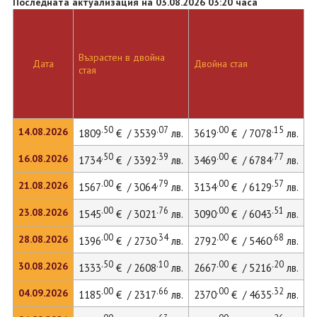
Последната актуализация на 03.08.2026 03:20 часа
Възрастен в двойна
Д
Дата
Двойна стая
стая
л
.50
.07
.00
.15
14.08.2026
1809
€ / 3539
лв.
3619
€ / 7078
лв.
4
.50
.39
.00
.77
16.08.2026
1734
€ / 3392
лв.
3469
€ / 6784
лв.
4
.00
.79
.00
.57
21.08.2026
1567
€ / 3064
лв.
3134
€ / 6129
лв.
4
.00
.76
.00
.51
23.08.2026
1545
€ / 3021
лв.
3090
€ / 6043
лв.
4
.00
.34
.00
.68
28.08.2026
1396
€ / 2730
лв.
2792
€ / 5460
лв.
3
.50
.10
.00
.20
30.08.2026
1333
€ / 2608
лв.
2667
€ / 5216
лв.
3
.00
.66
.00
.32
04.09.2026
1185
€ / 2317
лв.
2370
€ / 4635
лв.
3