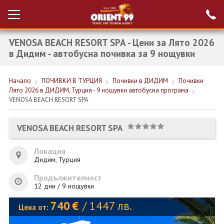
VENOSA BEACH RESORT SPA - Цени за Лято 2026
Проверка на
Вход за агенти
резервация
в Дидим - автобусна почивка за 9 нощувки
РАННИ ЗАПИСВАНИЯ ТУРЦИЯ
Начало
ПОЧИВКИ В ТУРЦИЯ
Почивки в ДИДИМ
Почивки
Лято 2026 в ДИДИМ, Турция - 9 нощувки автобусна програма
НОВА ГОДИНА ТУРЦИЯ
VENOSA BEACH RESORT SPA
НОВА ГОДИНА
VENOSA BEACH RESORT SPA
ПОЧИВКИ
Локация
КРУИЗИ
Дидим, Турция
ЕКЗОТИКА
Продължителност
12 дни / 9 нощувки
ЕКСКУРЗИИ
740
€
/
1447
лв.
Цена от: