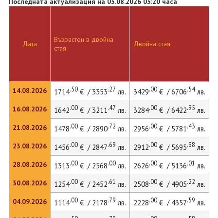
Последната актуализация на 03.08.2026 03:20 часа
Възрастен в двойна
Д
Дата
Двойна стая
стая
л
.50
.27
.00
.54
14.08.2026
1714
€ / 3353
лв.
3429
€ / 6706
лв.
4
.00
.47
.00
.95
16.08.2026
1642
€ / 3211
лв.
3284
€ / 6422
лв.
4
.00
.72
.00
.43
21.08.2026
1478
€ / 2890
лв.
2956
€ / 5781
лв.
4
.00
.69
.00
.38
23.08.2026
1456
€ / 2847
лв.
2912
€ / 5695
лв.
3
.00
.00
.00
.01
28.08.2026
1313
€ / 2568
лв.
2626
€ / 5136
лв.
3
.00
.61
.00
.22
30.08.2026
1254
€ / 2452
лв.
2508
€ / 4905
лв.
3
.00
.79
.00
.59
04.09.2026
1114
€ / 2178
лв.
2228
€ / 4357
лв.
3