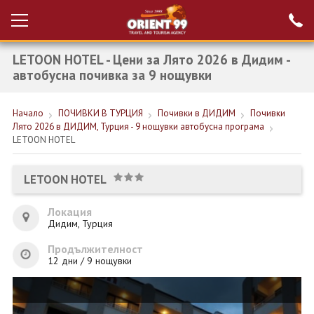
LETOON HOTEL - Цени за Лято 2026 в Дидим -
Проверка на
Вход за агенти
резервация
автобусна почивка за 9 нощувки
РАННИ ЗАПИСВАНИЯ ТУРЦИЯ
Начало
ПОЧИВКИ В ТУРЦИЯ
Почивки в ДИДИМ
Почивки
Лято 2026 в ДИДИМ, Турция - 9 нощувки автобусна програма
НОВА ГОДИНА ТУРЦИЯ
LETOON HOTEL
НОВА ГОДИНА
LETOON HOTEL
ПОЧИВКИ
Локация
КРУИЗИ
Дидим, Турция
ЕКЗОТИКА
Продължителност
12 дни / 9 нощувки
ЕКСКУРЗИИ