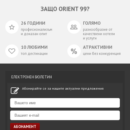
ЗАЩО ORIENT 99?
26 ГОДИНИ
ГОЛЯМО
професионализъм
разнообразие от
и доказан опит
качествени хотели
и услуги
10 ЛЮБИМИ
АТРАКТИВНИ
топ дестинации
цени без конкуренция
ЕЛЕКТРОНЕН БЮЛЕТИН
Абонирайте се за нашите актуални предложения