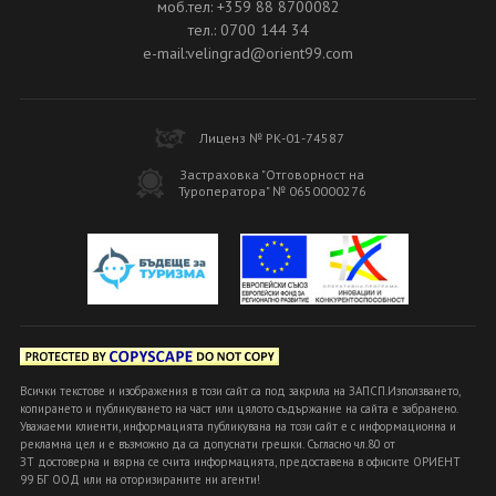
моб.тел: +359 88 8700082
тел.: 0700 144 34
e-mail:velingrad@orient99.com
Лиценз № РК-01-74587
Застраховка "Отговорност на
Туроператора" № 0650000276
Всички текстове и изображения в този сайт са под закрила на ЗАПСП.Използването,
копирането и публикуването на част или цялото съдържание на сайта е забранено.
Уважаеми клиенти, информацията публикувана на този сайт е с информационна и
рекламна цел и е възможно да са допуснати грешки. Съгласно чл.80 от
ЗТ достоверна и вярна се счита информацията, предоставена в офисите ОРИЕНТ
99 БГ ООД или на оторизираните ни агенти!