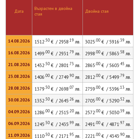
Възрастен в двойна
Д
Дата
Двойна стая
стая
л
.50
.19
.00
.39
14.08.2026
1512
€ / 2958
лв.
3025
€ / 5916
лв.
3
.00
.79
.00
.58
16.08.2026
1499
€ / 2931
лв.
2998
€ / 5863
лв.
3
.50
.73
.00
.45
21.08.2026
1432
€ / 2801
лв.
2865
€ / 5603
лв.
3
.00
.90
.00
.79
23.08.2026
1406
€ / 2749
лв.
2812
€ / 5499
лв.
3
.50
.07
.00
.13
28.08.2026
1379
€ / 2698
лв.
2759
€ / 5396
лв.
3
.50
.26
.00
.52
30.08.2026
1352
€ / 2645
лв.
2705
€ / 5290
лв.
2
.00
.20
.00
.39
04.09.2026
1286
€ / 2515
лв.
2572
€ / 5030
лв.
2
.50
.99
.00
.97
06.09.2026
1245
€ / 2435
лв.
2491
€ / 4871
лв.
2
.50
.95
.00
.90
11.09.2026
1110
€ / 2171
лв.
2221
€ / 4343
лв.
2