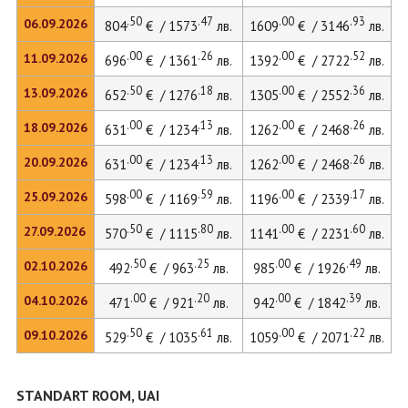
.50
.47
.00
.93
06.09.2026
804
€ / 1573
лв.
1609
€ / 3146
лв.
.00
.26
.00
.52
11.09.2026
696
€ / 1361
лв.
1392
€ / 2722
лв.
.50
.18
.00
.36
13.09.2026
652
€ / 1276
лв.
1305
€ / 2552
лв.
.00
.13
.00
.26
18.09.2026
631
€ / 1234
лв.
1262
€ / 2468
лв.
.00
.13
.00
.26
20.09.2026
631
€ / 1234
лв.
1262
€ / 2468
лв.
.00
.59
.00
.17
25.09.2026
598
€ / 1169
лв.
1196
€ / 2339
лв.
.50
.80
.00
.60
27.09.2026
570
€ / 1115
лв.
1141
€ / 2231
лв.
.50
.25
.00
.49
02.10.2026
492
€ / 963
лв.
985
€ / 1926
лв.
.00
.20
.00
.39
04.10.2026
471
€ / 921
лв.
942
€ / 1842
лв.
.50
.61
.00
.22
09.10.2026
529
€ / 1035
лв.
1059
€ / 2071
лв.
STANDART ROOM, UAI