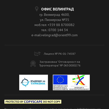
ОФИС ВЕЛИНГРАД
гр. Велинград 4600,
ул. Пионерска №35
моб.тел: +359 88 8700082
тел.: 0700 144 34
e-mail:velingrad@orient99.com
Лиценз № РК-01-74587
Застраховка "Отговорност на
Туроператора" № 0650000276