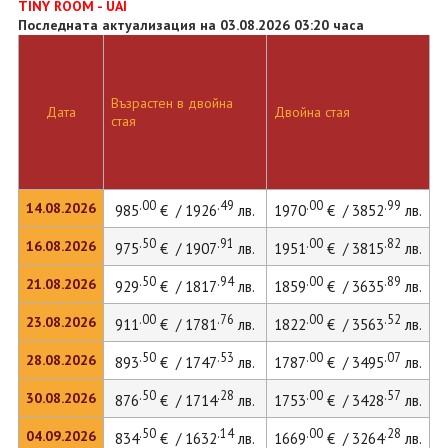
TINY ROOM - UAI
Последната актуализация на 03.08.2026 03:20 часа
Възрастен в двойна
Дата
Двойна стая
стая
.00
.49
.00
.99
14.08.2026
985
€ / 1926
лв.
1970
€ / 3852
лв.
.50
.91
.00
.82
16.08.2026
975
€ / 1907
лв.
1951
€ / 3815
лв.
.50
.94
.00
.89
21.08.2026
929
€ / 1817
лв.
1859
€ / 3635
лв.
.00
.76
.00
.52
23.08.2026
911
€ / 1781
лв.
1822
€ / 3563
лв.
.50
.53
.00
.07
28.08.2026
893
€ / 1747
лв.
1787
€ / 3495
лв.
.50
.28
.00
.57
30.08.2026
876
€ / 1714
лв.
1753
€ / 3428
лв.
.50
.14
.00
.28
04.09.2026
834
€ / 1632
лв.
1669
€ / 3264
лв.