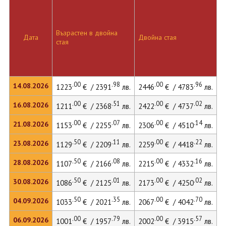
Възрастен в двойна
Д
Дата
Двойна стая
стая
л
.00
.98
.00
.96
14.08.2026
1223
€ / 2391
лв.
2446
€ / 4783
лв.
2
.00
.51
.00
.02
16.08.2026
1211
€ / 2368
лв.
2422
€ / 4737
лв.
2
.00
.07
.00
.14
21.08.2026
1153
€ / 2255
лв.
2306
€ / 4510
лв.
2
.50
.11
.00
.22
23.08.2026
1129
€ / 2209
лв.
2259
€ / 4418
лв.
2
.50
.08
.00
.16
28.08.2026
1107
€ / 2166
лв.
2215
€ / 4332
лв.
2
.50
.01
.00
.02
30.08.2026
1086
€ / 2125
лв.
2173
€ / 4250
лв.
2
.50
.35
.00
.70
04.09.2026
1033
€ / 2021
лв.
2067
€ / 4042
лв.
2
.00
.79
.00
.57
06.09.2026
1001
€ / 1957
лв.
2002
€ / 3915
лв.
2