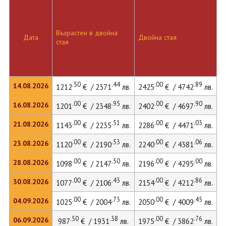
Възрастен в двойна
Д
Дата
Двойна стая
стая
л
.50
.44
.00
.89
14.08.2026
1212
€ / 2371
лв.
2425
€ / 4742
лв.
2
.00
.95
.00
.90
16.08.2026
1201
€ / 2348
лв.
2402
€ / 4697
лв.
2
.00
.51
.00
.03
21.08.2026
1143
€ / 2235
лв.
2286
€ / 4471
лв.
2
.00
.53
.00
.06
23.08.2026
1120
€ / 2190
лв.
2240
€ / 4381
лв.
2
.00
.50
.00
.00
28.08.2026
1098
€ / 2147
лв.
2196
€ / 4295
лв.
2
.00
.43
.00
.86
30.08.2026
1077
€ / 2106
лв.
2154
€ / 4212
лв.
2
.00
.73
.00
.45
04.09.2026
1025
€ / 2004
лв.
2050
€ / 4009
лв.
2
.50
.38
.00
.76
06.09.2026
987
€ / 1931
лв.
1975
€ / 3862
лв.
2