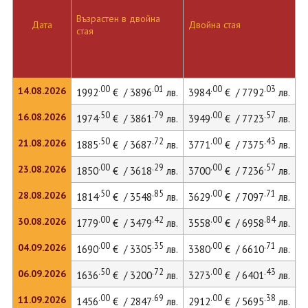
Възрастен в двойна
Д
Дата
Двойна стая
стая
л
.00
.01
.00
.03
14.08.2026
1992
€ / 3896
лв.
3984
€ / 7792
лв.
4
.50
.79
.00
.57
16.08.2026
1974
€ / 3861
лв.
3949
€ / 7723
лв.
4
.50
.72
.00
.43
21.08.2026
1885
€ / 3687
лв.
3771
€ / 7375
лв.
3
.00
.29
.00
.57
23.08.2026
1850
€ / 3618
лв.
3700
€ / 7236
лв.
3
.50
.85
.00
.71
28.08.2026
1814
€ / 3548
лв.
3629
€ / 7097
лв.
3
.00
.42
.00
.84
30.08.2026
1779
€ / 3479
лв.
3558
€ / 6958
лв.
3
.00
.35
.00
.71
04.09.2026
1690
€ / 3305
лв.
3380
€ / 6610
лв.
3
.50
.72
.00
.43
06.09.2026
1636
€ / 3200
лв.
3273
€ / 6401
лв.
3
.00
.69
.00
.38
11.09.2026
1456
€ / 2847
лв.
2912
€ / 5695
лв.
2