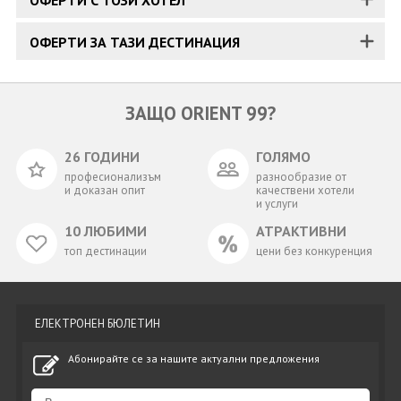
ОФЕРТИ С ТОЗИ ХОТЕЛ
ОФЕРТИ ЗА ТАЗИ ДЕСТИНАЦИЯ
ЗАЩО ORIENT 99?
26 ГОДИНИ
ГОЛЯМО
професионализъм
разнообразие от
и доказан опит
качествени хотели
и услуги
10 ЛЮБИМИ
АТРАКТИВНИ
топ дестинации
цени без конкуренция
ЕЛЕКТРОНЕН БЮЛЕТИН
Абонирайте се за нашите актуални предложения