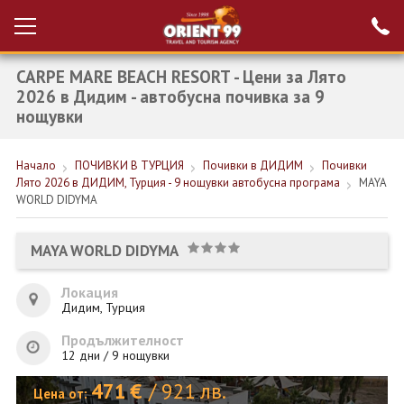
CARPE MARE BEACH RESORT - Цени за Лято
Проверка на
Вход за агенти
резервация
2026 в Дидим - автобусна почивка за 9
нощувки
РАННИ ЗАПИСВАНИЯ ТУРЦИЯ
Начало
ПОЧИВКИ В ТУРЦИЯ
Почивки в ДИДИМ
Почивки
НОВА ГОДИНА ТУРЦИЯ
Лято 2026 в ДИДИМ, Турция - 9 нощувки автобусна програма
MAYA
WORLD DIDYMA
НОВА ГОДИНА
ПОЧИВКИ
MAYA WORLD DIDYMA
КРУИЗИ
Локация
Дидим, Турция
ЕКЗОТИКА
Продължителност
ЕКСКУРЗИИ
12 дни / 9 нощувки
471
€
/
921
лв.
Цена от: