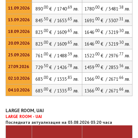
.00
.69
.00
.38
11.09.2026
890
€ / 1740
лв.
1780
€ / 3481
лв.
2
.50
.65
.00
.31
13.09.2026
845
€ / 1653
лв.
1691
€ / 3307
лв.
2
.00
.65
.00
.30
18.09.2026
823
€ / 1609
лв.
1646
€ / 3219
лв.
2
.00
.65
.00
.30
20.09.2026
823
€ / 1609
лв.
1646
€ / 3219
лв.
2
.00
.39
.00
.77
25.09.2026
761
€ / 1488
лв.
1522
€ / 2976
лв.
1
.50
.78
.00
.56
27.09.2026
729
€ / 1426
лв.
1459
€ / 2853
лв.
1
.00
.83
.00
.66
02.10.2026
683
€ / 1335
лв.
1366
€ / 2671
лв.
1
.00
.83
.00
.66
04.10.2026
683
€ / 1335
лв.
1366
€ / 2671
лв.
1
LARGE ROOM, UAI
LARGE ROOM - UAI
Последната актуализация на 03.08.2026 03:20 часа