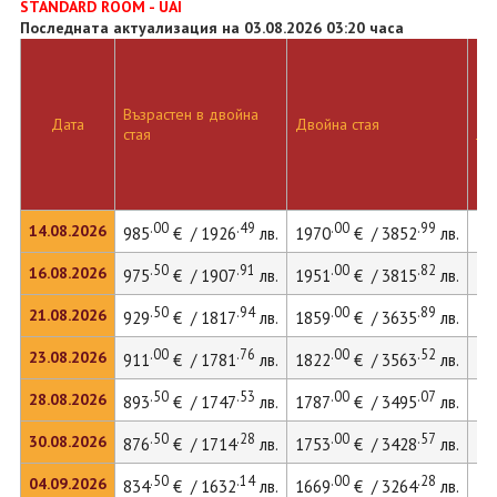
STANDARD ROOM - UAI
Последната актуализация на 03.08.2026 03:20 часа
Възрастен в двойна
Дв
Дата
Двойна стая
стая
ле
.00
.49
.00
.99
14.08.2026
985
€ / 1926
лв.
1970
€ / 3852
лв.
26
.50
.91
.00
.82
16.08.2026
975
€ / 1907
лв.
1951
€ / 3815
лв.
26
.50
.94
.00
.89
21.08.2026
929
€ / 1817
лв.
1859
€ / 3635
лв.
25
.00
.76
.00
.52
23.08.2026
911
€ / 1781
лв.
1822
€ / 3563
лв.
24
.50
.53
.00
.07
28.08.2026
893
€ / 1747
лв.
1787
€ / 3495
лв.
24
.50
.28
.00
.57
30.08.2026
876
€ / 1714
лв.
1753
€ / 3428
лв.
23
.50
.14
.00
.28
04.09.2026
834
€ / 1632
лв.
1669
€ / 3264
лв.
22