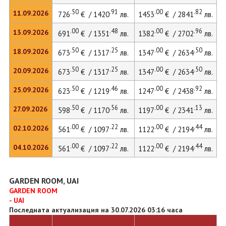
.50
.91
.00
.82
11.09.2026
726
€ / 1420
лв.
1453
€ / 2841
лв.
.00
.48
.00
.96
13.09.2026
691
€ / 1351
лв.
1382
€ / 2702
лв.
.50
.25
.00
.50
18.09.2026
673
€ / 1317
лв.
1347
€ / 2634
лв.
.50
.25
.00
.50
20.09.2026
673
€ / 1317
лв.
1347
€ / 2634
лв.
.50
.46
.00
.92
25.09.2026
623
€ / 1219
лв.
1247
€ / 2438
лв.
.50
.56
.00
.13
27.09.2026
598
€ / 1170
лв.
1197
€ / 2341
лв.
.00
.22
.00
.44
02.10.2026
561
€ / 1097
лв.
1122
€ / 2194
лв.
.00
.22
.00
.44
04.10.2026
561
€ / 1097
лв.
1122
€ / 2194
лв.
GARDEN ROOM, UAI
GARDEN ROOM
- UAI
Последната актуализация на 30.07.2026 03:16 часа