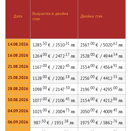
Възрастен в двойна
Д
Дата
Двойна стая
стая
л
.50
.31
.00
.62
14.08.2026
1283
€ / 2510
лв.
2567
€ / 5020
лв.
3
.00
.17
.00
.34
16.08.2026
1264
€ / 2472
лв.
2528
€ / 4944
лв.
3
.00
.45
.00
.91
21.08.2026
1167
€ / 2282
лв.
2334
€ / 4564
лв.
2
.00
.18
.00
.35
23.08.2026
1128
€ / 2206
лв.
2256
€ / 4412
лв.
2
.00
.50
.00
.00
28.08.2026
1098
€ / 2147
лв.
2196
€ / 4295
лв.
2
.00
.43
.00
.86
30.08.2026
1077
€ / 2106
лв.
2154
€ / 4212
лв.
2
.00
.73
.00
.45
04.09.2026
1025
€ / 2004
лв.
2050
€ / 4009
лв.
2
.50
.38
.00
.76
06.09.2026
987
€ / 1931
лв.
1975
€ / 3862
лв.
2