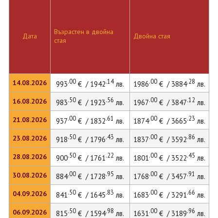
Възрастен в двойна
Дата
Двойна стая
стая
.00
.14
.00
.28
14.08.2026
993
€ / 1942
лв.
1986
€ / 3884
лв.
.50
.56
.00
.12
16.08.2026
983
€ / 1923
лв.
1967
€ / 3847
лв.
.00
.61
.00
.23
21.08.2026
937
€ / 1832
лв.
1874
€ / 3665
лв.
.50
.43
.00
.86
23.08.2026
918
€ / 1796
лв.
1837
€ / 3592
лв.
.50
.22
.00
.45
28.08.2026
900
€ / 1761
лв.
1801
€ / 3522
лв.
.00
.95
.00
.91
30.08.2026
884
€ / 1728
лв.
1768
€ / 3457
лв.
.50
.83
.00
.66
04.09.2026
841
€ / 1645
лв.
1683
€ / 3291
лв.
.50
.98
.00
.96
06.09.2026
815
€ / 1594
лв.
1631
€ / 3189
лв.