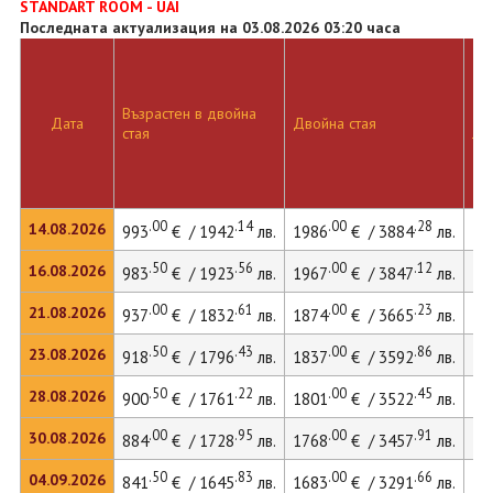
STANDART ROOM - UAI
Последната актуализация на 03.08.2026 03:20 часа
Възрастен в двойна
Дв
Дата
Двойна стая
стая
ле
.00
.14
.00
.28
14.08.2026
993
€ / 1942
лв.
1986
€ / 3884
лв.
27
.50
.56
.00
.12
16.08.2026
983
€ / 1923
лв.
1967
€ / 3847
лв.
26
.00
.61
.00
.23
21.08.2026
937
€ / 1832
лв.
1874
€ / 3665
лв.
25
.50
.43
.00
.86
23.08.2026
918
€ / 1796
лв.
1837
€ / 3592
лв.
25
.50
.22
.00
.45
28.08.2026
900
€ / 1761
лв.
1801
€ / 3522
лв.
24
.00
.95
.00
.91
30.08.2026
884
€ / 1728
лв.
1768
€ / 3457
лв.
24
.50
.83
.00
.66
04.09.2026
841
€ / 1645
лв.
1683
€ / 3291
лв.
22