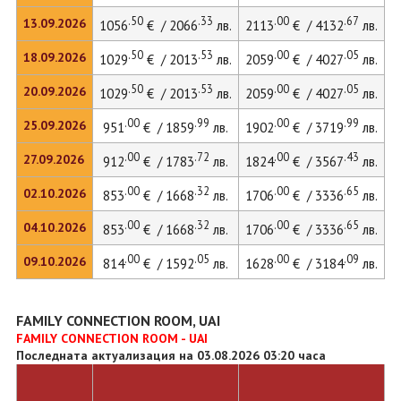
.50
.33
.00
.67
13.09.2026
1056
€ / 2066
лв.
2113
€ / 4132
лв.
2
.50
.53
.00
.05
18.09.2026
1029
€ / 2013
лв.
2059
€ / 4027
лв.
2
.50
.53
.00
.05
20.09.2026
1029
€ / 2013
лв.
2059
€ / 4027
лв.
2
.00
.99
.00
.99
25.09.2026
951
€ / 1859
лв.
1902
€ / 3719
лв.
2
.00
.72
.00
.43
27.09.2026
912
€ / 1783
лв.
1824
€ / 3567
лв.
2
.00
.32
.00
.65
02.10.2026
853
€ / 1668
лв.
1706
€ / 3336
лв.
1
.00
.32
.00
.65
04.10.2026
853
€ / 1668
лв.
1706
€ / 3336
лв.
1
.00
.05
.00
.09
09.10.2026
814
€ / 1592
лв.
1628
€ / 3184
лв.
1
FAMILY CONNECTION ROOM, UAI
FAMILY CONNECTION ROOM - UAI
Последната актуализация на 03.08.2026 03:20 часа