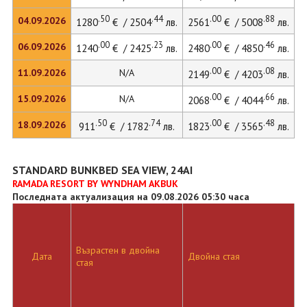
.50
.44
.00
.88
04.09.2026
1280
€ / 2504
лв.
2561
€ / 5008
лв.
.00
.23
.00
.46
06.09.2026
1240
€ / 2425
лв.
2480
€ / 4850
лв.
.00
.08
11.09.2026
N/A
2149
€ / 4203
лв.
.00
.66
15.09.2026
N/A
2068
€ / 4044
лв.
.50
.74
.00
.48
18.09.2026
911
€ / 1782
лв.
1823
€ / 3565
лв.
STANDARD BUNKBED SEA VIEW, 24AI
RAMADA RESORT BY WYNDHAM AKBUK
Последната актуализация на 09.08.2026 05:30 часа
Възрастен в двойна
Д
Дата
Двойна стая
стая
л