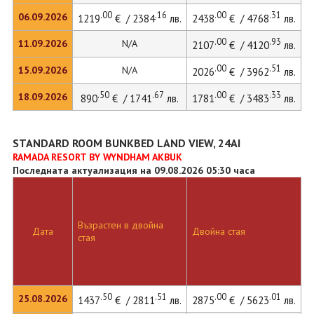
.00
.16
.00
.31
06.09.2026
1219
€ / 2384
лв.
2438
€ / 4768
лв.
.00
.93
11.09.2026
N/A
2107
€ / 4120
лв.
.00
.51
15.09.2026
N/A
2026
€ / 3962
лв.
.50
.67
.00
.33
18.09.2026
890
€ / 1741
лв.
1781
€ / 3483
лв.
STANDARD ROOM BUNKBED LAND VIEW, 24AI
RAMADA RESORT BY WYNDHAM AKBUK
Последната актуализация на 09.08.2026 05:30 часа
Възрастен в двойна
Д
Дата
Двойна стая
стая
л
.50
.51
.00
.01
25.08.2026
1437
€ / 2811
лв.
2875
€ / 5623
лв.
2