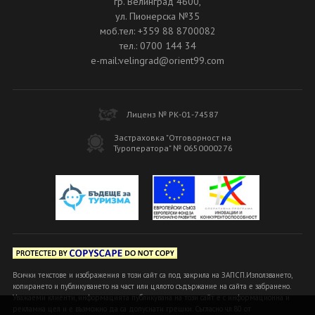
гр. Велинград 4600,
ул. Пионерска №35
моб.тел: +359 88 8700082
тел.: 0700 144 34
e-mail:velingrad@orient99.com
Лиценз № РК-01-74587
Застраховка "Отговорност на
Туроператора" № 0650000276
Всички текстове и изображения в този сайт са под закрила на ЗАПСП.Използването,
копирането и публикуването на част или цялото съдържание на сайта е забранено.
Уважаеми клиенти, информацията публикувана на този сайт е с информационна и
рекламна цел и е възможно да са допуснати грешки. Съгласно чл.80 от