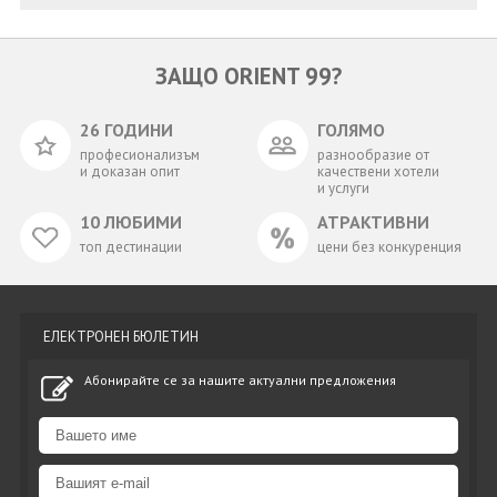
ЗАЩО ORIENT 99?
26 ГОДИНИ
ГОЛЯМО
професионализъм
разнообразие от
и доказан опит
качествени хотели
и услуги
10 ЛЮБИМИ
АТРАКТИВНИ
топ дестинации
цени без конкуренция
ЕЛЕКТРОНЕН БЮЛЕТИН
Абонирайте се за нашите актуални предложения