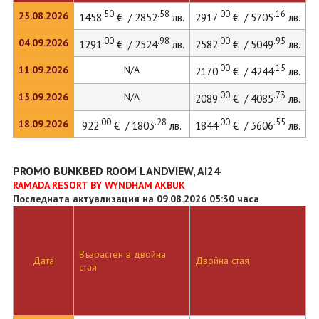
.50
.58
.00
.16
25.08.2026
1458
€ / 2852
лв.
2917
€ / 5705
лв.
2
.00
.98
.00
.95
04.09.2026
1291
€ / 2524
лв.
2582
€ / 5049
лв.
.00
.15
11.09.2026
N/A
2170
€ / 4244
лв.
.00
.73
15.09.2026
N/A
2089
€ / 4085
лв.
.00
.28
.00
.55
18.09.2026
922
€ / 1803
лв.
1844
€ / 3606
лв.
PROMO BUNKBED ROOM LANDVIEW, AI24
RAMADA RESORT BY WYNDHAM AKBUK
Последната актуализация на 09.08.2026 05:30 часа
Възрастен в двойна
Д
Дата
Двойна стая
стая
л