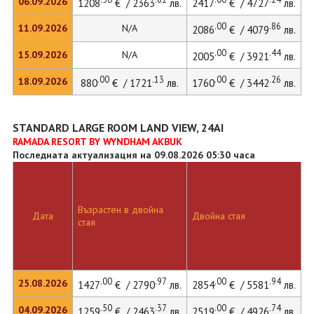
06.09.2026
1208
€ / 2363
лв.
2417
€ / 4727
лв.
.00
.86
11.09.2026
N/A
2086
€ / 4079
лв.
.00
.44
15.09.2026
N/A
2005
€ / 3921
лв.
.00
.13
.00
.26
18.09.2026
880
€ / 1721
лв.
1760
€ / 3442
лв.
STANDARD LARGE ROOM LAND VIEW, 24AI
RAMADA RESORT BY WYNDHAM AKBUK
Последната актуализация на 09.08.2026 05:30 часа
Възрастен в двойна
Д
Дата
Двойна стая
стая
л
.00
.97
.00
.94
25.08.2026
1427
€ / 2790
лв.
2854
€ / 5581
лв.
2
.50
.37
.00
.74
04.09.2026
1259
€ / 2463
лв.
2519
€ / 4926
лв.