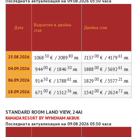
Последната актуализация на 09.08.2026 05:30 часа
Възрастен в двойна
Дата
Двойна стая
стая
.50
.80
.00
.61
25.08.2026
1068
€ / 2089
лв.
2137
€ / 4179
лв.
.00
.30
.00
.61
04.09.2026
944
€ / 1846
лв.
1888
€ / 3692
лв.
.50
.61
.00
.21
06.09.2026
914
€ / 1788
лв.
1829
€ / 3577
лв.
.00
.36
.00
.72
18.09.2026
671
€ / 1312
лв.
1342
€ / 2624
лв.
STANDARD ROOM LAND VIEW, 24AI
RAMADA RESORT BY WYNDHAM AKBUK
Последната актуализация на 09.08.2026 05:30 часа