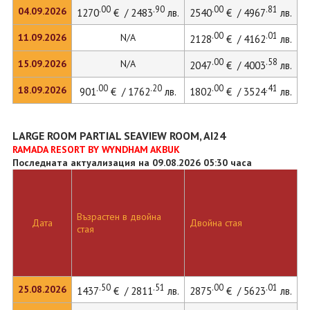
.00
.90
.00
.81
04.09.2026
1270
€ / 2483
лв.
2540
€ / 4967
лв.
.00
.01
11.09.2026
N/A
2128
€ / 4162
лв.
.00
.58
15.09.2026
N/A
2047
€ / 4003
лв.
.00
.20
.00
.41
18.09.2026
901
€ / 1762
лв.
1802
€ / 3524
лв.
LARGE ROOM PARTIAL SEAVIEW ROOM, AI24
RAMADA RESORT BY WYNDHAM AKBUK
Последната актуализация на 09.08.2026 05:30 часа
Възрастен в двойна
Д
Дата
Двойна стая
стая
л
.50
.51
.00
.01
25.08.2026
1437
€ / 2811
лв.
2875
€ / 5623
лв.
2