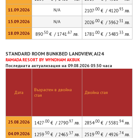
.00
.93
11.09.2026
N/A
2107
€ / 4120
лв.
.00
.51
15.09.2026
N/A
2026
€ / 3962
лв.
.50
.67
.00
.33
18.09.2026
890
€ / 1741
лв.
1781
€ / 3483
лв.
STANDARD ROOM BUNKBED LANDVIEW, AI24
RAMADA RESORT BY WYNDHAM AKBUK
Последната актуализация на 09.08.2026 05:30 часа
Възрастен в двойна
Д
Дата
Двойна стая
стая
л
.00
.97
.00
.94
25.08.2026
1427
€ / 2790
лв.
2854
€ / 5581
лв.
2
.50
.37
.00
.74
04.09.2026
1259
€ / 2463
лв.
2519
€ / 4926
лв.