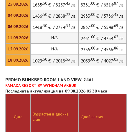
.50
.43
.00
.87
25.08.2026
1665
€ / 3257
лв.
3331
€ / 6514
лв.
3
.50
.22
.00
.45
04.09.2026
1466
€ / 2868
лв.
2933
€ / 5736
лв.
.50
.34
.00
.69
06.09.2026
1418
€ / 2774
лв.
2837
€ / 5548
лв.
.00
.62
11.09.2026
N/A
2431
€ / 4754
лв.
.00
.86
15.09.2026
N/A
2335
€ / 4566
лв.
.50
.53
.00
.05
18.09.2026
1029
€ / 2013
лв.
2059
€ / 4027
лв.
PROMO BUNKBED ROOM LAND VIEW, 24AI
RAMADA RESORT BY WYNDHAM AKBUK
Последната актуализация на 09.08.2026 05:30 часа
Възрастен в двойна
Д
Дата
Двойна стая
стая
л