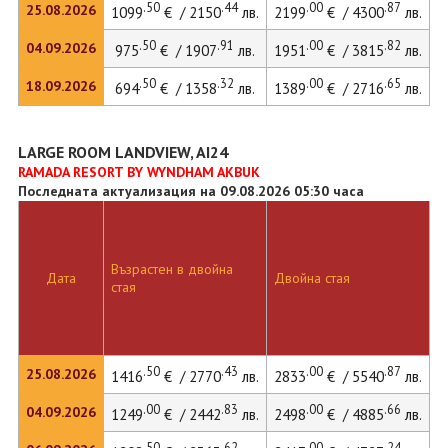
.50
.44
.00
.87
25.08.2026
1099
€ / 2150
лв.
2199
€ / 4300
лв.
.50
.91
.00
.82
04.09.2026
975
€ / 1907
лв.
1951
€ / 3815
лв.
.50
.32
.00
.65
18.09.2026
694
€ / 1358
лв.
1389
€ / 2716
лв.
LARGE ROOM LANDVIEW, AI24
RAMADA RESORT BY WYNDHAM AKBUK
Последната актуализация на 09.08.2026 05:30 часа
Възрастен в двойна
Д
Дата
Двойна стая
стая
л
.50
.43
.00
.87
25.08.2026
1416
€ / 2770
лв.
2833
€ / 5540
лв.
2
.00
.83
.00
.66
04.09.2026
1249
€ / 2442
лв.
2498
€ / 4885
лв.
.50
.62
.00
.24