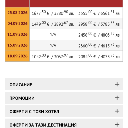
.50
.90
.00
.81
25.08.2026
1677
€ / 3280
лв.
3355
€ / 6561
лв.
3
.00
.67
.00
.35
04.09.2026
1479
€ / 2892
лв.
2958
€ / 5785
лв.
.00
.52
11.09.2026
N/A
2456
€ / 4803
лв.
.00
.76
15.09.2026
N/A
2360
€ / 4615
лв.
.00
.97
.00
.95
18.09.2026
1042
€ / 2037
лв.
2084
€ / 4075
лв.
ОПИСАНИЕ
ПРОМОЦИИ
ОФЕРТИ С ТОЗИ ХОТЕЛ
ОФЕРТИ ЗА ТАЗИ ДЕСТИНАЦИЯ