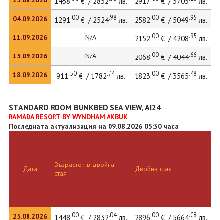
25.08.2026
1458
€ / 2852
лв.
2917
€ / 5705
лв.
2
.00
.98
.00
.95
04.09.2026
1291
€ / 2524
лв.
2582
€ / 5049
лв.
.00
.95
11.09.2026
N/A
2152
€ / 4208
лв.
.00
.66
15.09.2026
N/A
2068
€ / 4044
лв.
.50
.74
.00
.48
18.09.2026
911
€ / 1782
лв.
1823
€ / 3565
лв.
STANDARD ROOM BUNKBED SEA VIEW, AI24
RAMADA RESORT BY WYNDHAM AKBUK
Последната актуализация на 09.08.2026 05:30 часа
Възрастен в двойна
Д
Дата
Двойна стая
стая
л
.00
.04
.00
.08
25.08.2026
1448
€ / 2832
лв.
2896
€ / 5664
лв.
2