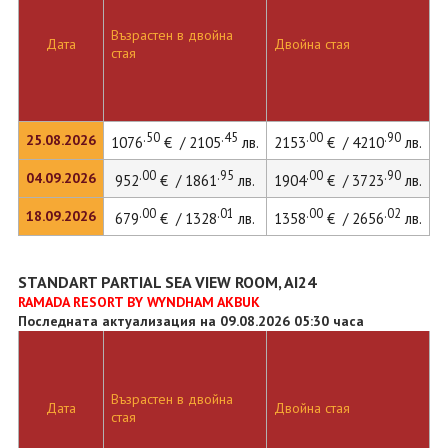
Възрастен в двойна
Дата
Двойна стая
стая
.50
.45
.00
.90
25.08.2026
1076
€ / 2105
лв.
2153
€ / 4210
лв.
.00
.95
.00
.90
04.09.2026
952
€ / 1861
лв.
1904
€ / 3723
лв.
.00
.01
.00
.02
18.09.2026
679
€ / 1328
лв.
1358
€ / 2656
лв.
STANDART PARTIAL SEA VIEW ROOM, AI24
RAMADA RESORT BY WYNDHAM AKBUK
Последната актуализация на 09.08.2026 05:30 часа
Възрастен в двойна
Дата
Двойна стая
стая