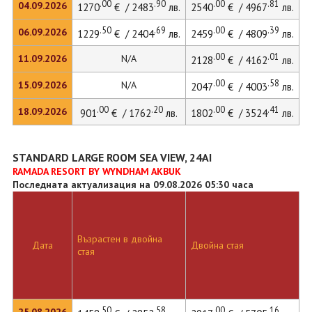
.00
.90
.00
.81
04.09.2026
1270
€ / 2483
лв.
2540
€ / 4967
лв.
.50
.69
.00
.39
06.09.2026
1229
€ / 2404
лв.
2459
€ / 4809
лв.
.00
.01
11.09.2026
N/A
2128
€ / 4162
лв.
.00
.58
15.09.2026
N/A
2047
€ / 4003
лв.
.00
.20
.00
.41
18.09.2026
901
€ / 1762
лв.
1802
€ / 3524
лв.
STANDARD LARGE ROOM SEA VIEW, 24AI
RAMADA RESORT BY WYNDHAM AKBUK
Последната актуализация на 09.08.2026 05:30 часа
Възрастен в двойна
Д
Дата
Двойна стая
стая
л
.50
.58
.00
.16