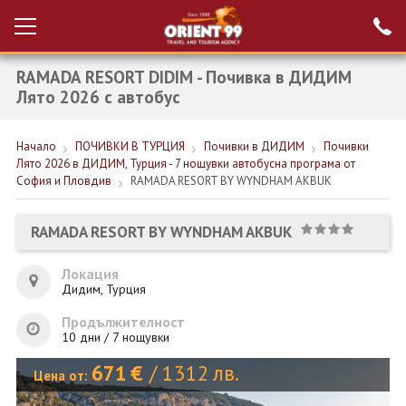
RAMADA RESORT DIDIM - Почивка в ДИДИМ
Проверка на
Вход за агенти
резервация
Лято 2026 с автобус
РАННИ ЗАПИСВАНИЯ ТУРЦИЯ
Начало
ПОЧИВКИ В ТУРЦИЯ
Почивки в ДИДИМ
Почивки
Лято 2026 в ДИДИМ, Турция - 7 нощувки автобусна програма от
НОВА ГОДИНА ТУРЦИЯ
София и Пловдив
RAMADA RESORT BY WYNDHAM AKBUK
НОВА ГОДИНА
RAMADA RESORT BY WYNDHAM AKBUK
ПОЧИВКИ
Локация
КРУИЗИ
Дидим, Турция
ЕКЗОТИКА
Продължителност
10 дни / 7 нощувки
ЕКСКУРЗИИ
671
€
/
1312
лв.
Цена от: