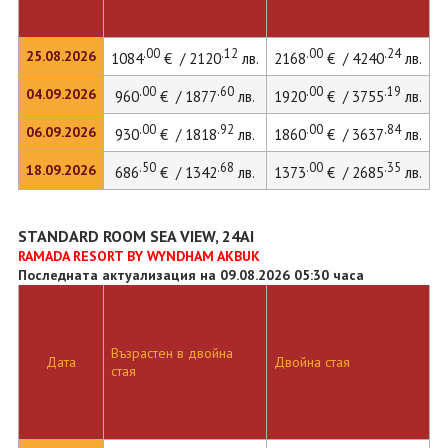
.00
.12
.00
.24
25.08.2026
1084
€ / 2120
лв.
2168
€ / 4240
лв.
.00
.60
.00
.19
04.09.2026
960
€ / 1877
лв.
1920
€ / 3755
лв.
.00
.92
.00
.84
06.09.2026
930
€ / 1818
лв.
1860
€ / 3637
лв.
.50
.68
.00
.35
18.09.2026
686
€ / 1342
лв.
1373
€ / 2685
лв.
STANDARD ROOM SEA VIEW, 24AI
RAMADA RESORT BY WYNDHAM AKBUK
Последната актуализация на 09.08.2026 05:30 часа
Възрастен в двойна
Дата
Двойна стая
стая