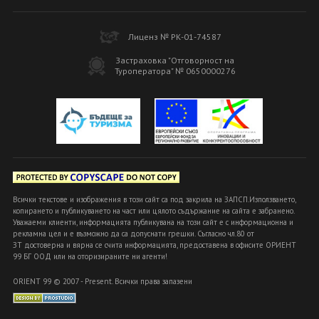
Лиценз № РК-01-74587
Застраховка "Отговорност на
Туроператора" № 0650000276
Всички текстове и изображения в този сайт са под закрила на ЗАПСП.Използването,
копирането и публикуването на част или цялото съдържание на сайта е забранено.
Уважаеми клиенти, информацията публикувана на този сайт е с информационна и
рекламна цел и е възможно да са допуснати грешки. Съгласно чл.80 от
ЗТ достоверна и вярна се счита информацията, предоставена в офисите ОРИЕНТ
99 БГ ООД или на оторизираните ни агенти!
ORIENT 99 © 2007 - Present. Всички права запазени