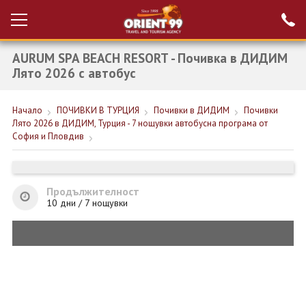
AURUM SPA BEACH RESORT - Почивка в ДИДИМ
Проверка на
Вход за агенти
резервация
Лято 2026 с автобус
РАННИ ЗАПИСВАНИЯ ТУРЦИЯ
Начало
ПОЧИВКИ В ТУРЦИЯ
Почивки в ДИДИМ
Почивки
Лято 2026 в ДИДИМ, Турция - 7 нощувки автобусна програма от
НОВА ГОДИНА ТУРЦИЯ
София и Пловдив
НОВА ГОДИНА
ПОЧИВКИ
Продължителност
10 дни / 7 нощувки
КРУИЗИ
ЕКЗОТИКА
ЕКСКУРЗИИ