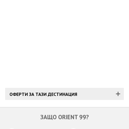
ОЩЕ
ЗА НАС
КОНТАКТИ
ФИРМЕНИ ДОКУМЕНТИ
0700 144 34
Запитване
ПОСЛЕДВАЙТЕ НИ
ОФЕРТИ ЗА ТАЗИ ДЕСТИНАЦИЯ
ЗАЩО ORIENT 99?