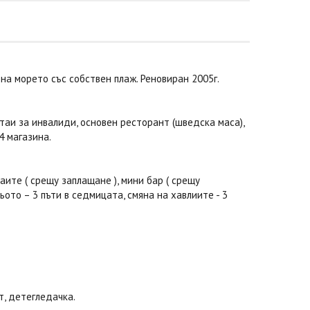
 на морето със собствен плаж. Реновиран 2005г.
4 стаи за инвалиди, основен ресторант (шведска маса),
 4 магазина.
аите ( срещу заплащане ), мини бар ( срещу
льото – 3 пъти в седмицата, смяна на хавлиите - 3
т, детегледачка.