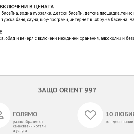
 ВКЛЮЧЕНИ В ЦЕНАТА
 басейна, водна пързалка, детски басейн, детска площадка,тенис н
 турска баня, сауна, шоу-програми, интернет в lobby.На басейна: Ч
Е
ска, обяд и вечеря с включени междинни хранения, алкохолни и без
ЗАЩО ORIENT 99?
ГОЛЯМО
10 ЛЮБИ
разнообразие от
топ дестинации
качествени хотели
и услуги