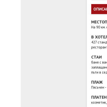
ОПИСА
МЕСТО
На 90 км.
В ХОТЕ
427 станд
ресторант
СТАИ
баня с ва
заплащане
пъти в се
ПЛАЖ
Пясъчен -
ПЛАТЕН
козметик,