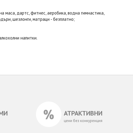
а маса, дартс, фитнес, аеробика, водна гимнастика,
адъри, шезлонги, матраци - безплатно;
алкохолни напитки.
МИ
АТРАКТИВНИ
цени без конкуренция