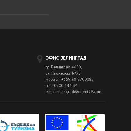
ОФИС ВЕЛИНГРАД
гр. Велинград 4600,
ул. Пионерска №35
моб.тел: +359 88 8700082
тел.: 0700 144 34
e-mail:velingrad@orient99.com