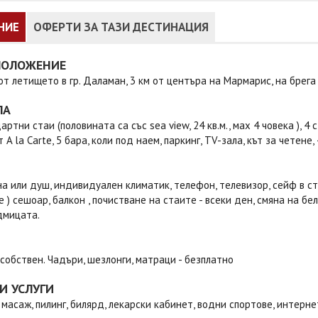
НИЕ
ОФЕРТИ ЗА ТАЗИ ДЕСТИНАЦИЯ
ПОЛОЖЕНИЕ
 от летището в гр. Даламан, 3 км от центъра на Мармарис, на брега
ЛА
артни стаи (половината са със sea view, 24 кв.м., маx 4 човека ), 
 A la Carte, 5 бара, коли под наем, паркинг, ТV-зала, кът за четене,
на или душ, индивидуален климатик, телефон, телевизор, сейф в ст
 ) сешоар, балкон , почистване на стаите - всеки ден, смяна на бе
дмицата.
 собствен. Чадъри, шезлонги, матраци - безплатно
И УСЛУГИ
 масаж, пилинг, билярд, лекарски кабинет, водни спортове, интерне