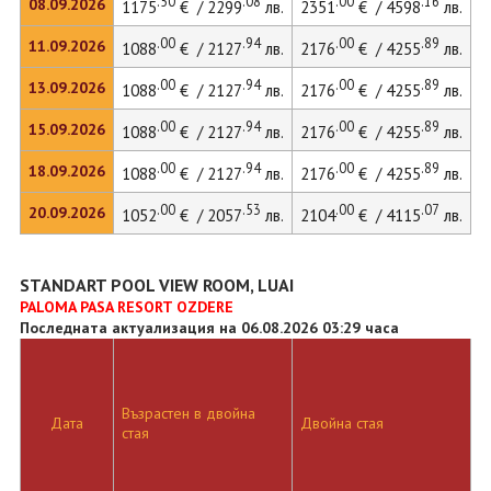
.50
.08
.00
.16
08.09.2026
1175
€ / 2299
лв.
2351
€ / 4598
лв.
.00
.94
.00
.89
11.09.2026
1088
€ / 2127
лв.
2176
€ / 4255
лв.
.00
.94
.00
.89
13.09.2026
1088
€ / 2127
лв.
2176
€ / 4255
лв.
.00
.94
.00
.89
15.09.2026
1088
€ / 2127
лв.
2176
€ / 4255
лв.
.00
.94
.00
.89
18.09.2026
1088
€ / 2127
лв.
2176
€ / 4255
лв.
.00
.53
.00
.07
20.09.2026
1052
€ / 2057
лв.
2104
€ / 4115
лв.
STANDART POOL VIEW ROOM, LUAI
PALOMA PASA RESORT OZDERE
Последната актуализация на 06.08.2026 03:29 часа
Възрастен в двойна
Д
Дата
Двойна стая
стая
л