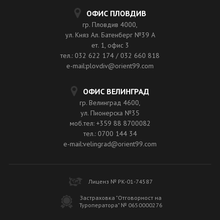
ОФИС ПЛОВДИВ
гр. Пловдив 4000,
ул. Княз Ал. Батенберг №39 A
ет. 1, офис 3
тел.: 032 622 174 / 032 660 818
e-mail:plovdiv@orient99.com
ОФИС ВЕЛИНГРАД
гр. Велинград 4600,
ул. Пионерска №35
моб.тел: +359 88 8700082
тел.: 0700 144 34
e-mail:velingrad@orient99.com
Лиценз № РК-01-74587
Застраховка "Отговорност на
Туроператора" № 0650000276