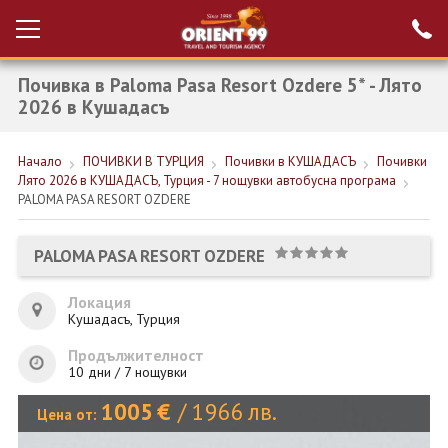
Почивка в Paloma Pasa Resort Ozdere 5* - Лято
Проверка на
Вход за агенти
резервация
2026 в Кушадасъ
РАННИ ЗАПИСВАНИЯ ТУРЦИЯ
Начало
ПОЧИВКИ В ТУРЦИЯ
Почивки в КУШАДАСЪ
Почивки
Лято 2026 в КУШАДАСЪ, Турция - 7 нощувки автобусна програма
НОВА ГОДИНА ТУРЦИЯ
PALOMA PASA RESORT OZDERE
НОВА ГОДИНА
PALOMA PASA RESORT OZDERE
ПОЧИВКИ
Локация
КРУИЗИ
Кушадасъ, Турция
ЕКЗОТИКА
Продължителност
10 дни / 7 нощувки
ЕКСКУРЗИИ
1005
€
/
1966
лв.
Цена от: