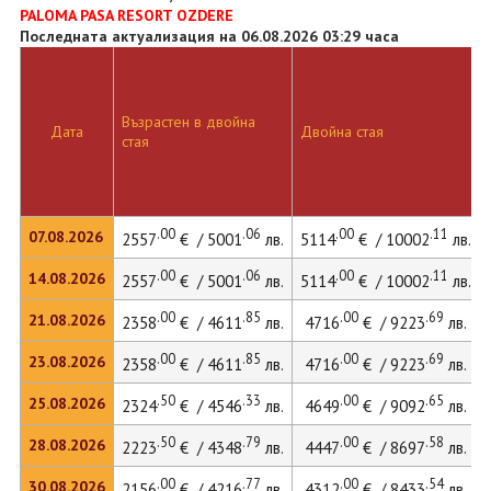
PALOMA PASA RESORT OZDERE
Последната актуализация на 06.08.2026 03:29 часа
Възрастен в двойна
Дата
Двойна стая
стая
.00
.06
.00
.11
07.08.2026
2557
€ / 5001
лв.
5114
€ / 10002
лв.
.00
.06
.00
.11
14.08.2026
2557
€ / 5001
лв.
5114
€ / 10002
лв.
.00
.85
.00
.69
21.08.2026
2358
€ / 4611
лв.
4716
€ / 9223
лв.
.00
.85
.00
.69
23.08.2026
2358
€ / 4611
лв.
4716
€ / 9223
лв.
.50
.33
.00
.65
25.08.2026
2324
€ / 4546
лв.
4649
€ / 9092
лв.
.50
.79
.00
.58
28.08.2026
2223
€ / 4348
лв.
4447
€ / 8697
лв.
.00
.77
.00
.54
30.08.2026
2156
€ / 4216
лв.
4312
€ / 8433
лв.