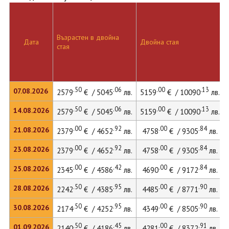
Възрастен в двойна
Дата
Двойна стая
стая
.50
.06
.00
.13
07.08.2026
2579
€ / 5045
лв.
5159
€ / 10090
лв.
.50
.06
.00
.13
14.08.2026
2579
€ / 5045
лв.
5159
€ / 10090
лв.
.00
.92
.00
.84
21.08.2026
2379
€ / 4652
лв.
4758
€ / 9305
лв.
.00
.92
.00
.84
23.08.2026
2379
€ / 4652
лв.
4758
€ / 9305
лв.
.00
.42
.00
.84
25.08.2026
2345
€ / 4586
лв.
4690
€ / 9172
лв.
.50
.95
.00
.90
28.08.2026
2242
€ / 4385
лв.
4485
€ / 8771
лв.
.50
.95
.00
.90
30.08.2026
2174
€ / 4252
лв.
4349
€ / 8505
лв.
.50
.45
.00
.91
01.09.2026
2140
€ / 4186
лв.
4281
€ / 8372
лв.