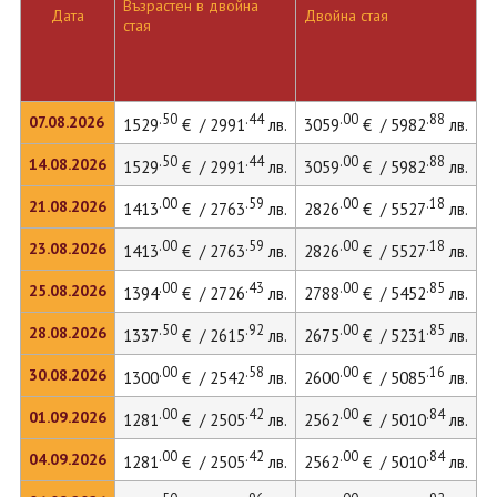
Възрастен в двойна
Д
Дата
Двойна стая
стая
л
.50
.44
.00
.88
07.08.2026
1529
€ / 2991
лв.
3059
€ / 5982
лв.
4
.50
.44
.00
.88
14.08.2026
1529
€ / 2991
лв.
3059
€ / 5982
лв.
4
.00
.59
.00
.18
21.08.2026
1413
€ / 2763
лв.
2826
€ / 5527
лв.
4
.00
.59
.00
.18
23.08.2026
1413
€ / 2763
лв.
2826
€ / 5527
лв.
4
.00
.43
.00
.85
25.08.2026
1394
€ / 2726
лв.
2788
€ / 5452
лв.
4
.50
.92
.00
.85
28.08.2026
1337
€ / 2615
лв.
2675
€ / 5231
лв.
4
.00
.58
.00
.16
30.08.2026
1300
€ / 2542
лв.
2600
€ / 5085
лв.
3
.00
.42
.00
.84
01.09.2026
1281
€ / 2505
лв.
2562
€ / 5010
лв.
3
.00
.42
.00
.84
04.09.2026
1281
€ / 2505
лв.
2562
€ / 5010
лв.
3