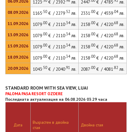
.50
.96
.00
.92
06.09.2026
1223
€ / 2392
лв.
2447
€ / 4785
лв.
3
.50
.52
.00
.04
08.09.2026
1165
€ / 2279
лв.
2331
€ / 4559
лв.
3
.00
.34
.00
.68
11.09.2026
1079
€ / 2110
лв.
2158
€ / 4220
лв.
3
.00
.34
.00
.68
13.09.2026
1079
€ / 2110
лв.
2158
€ / 4220
лв.
3
.00
.34
.00
.68
15.09.2026
1079
€ / 2110
лв.
2158
€ / 4220
лв.
3
.00
.34
.00
.68
18.09.2026
1079
€ / 2110
лв.
2158
€ / 4220
лв.
.50
.91
.00
.82
20.09.2026
1043
€ / 2040
лв.
2087
€ / 4081
лв.
STANDARD ROOM WITH SEA VIEW, LUAI
PALOMA PASA RESORT OZDERE
Последната актуализация на 06.08.2026 03:29 часа
Възрастен в двойна
Дата
Двойна стая
стая