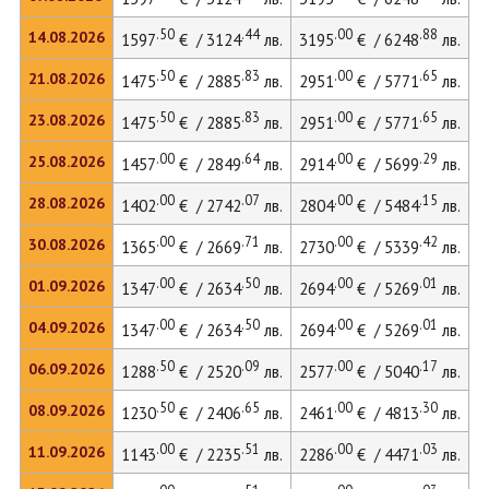
.50
.44
.00
.88
14.08.2026
1597
€ / 3124
лв.
3195
€ / 6248
лв.
.50
.83
.00
.65
21.08.2026
1475
€ / 2885
лв.
2951
€ / 5771
лв.
.50
.83
.00
.65
23.08.2026
1475
€ / 2885
лв.
2951
€ / 5771
лв.
.00
.64
.00
.29
25.08.2026
1457
€ / 2849
лв.
2914
€ / 5699
лв.
.00
.07
.00
.15
28.08.2026
1402
€ / 2742
лв.
2804
€ / 5484
лв.
.00
.71
.00
.42
30.08.2026
1365
€ / 2669
лв.
2730
€ / 5339
лв.
.00
.50
.00
.01
01.09.2026
1347
€ / 2634
лв.
2694
€ / 5269
лв.
.00
.50
.00
.01
04.09.2026
1347
€ / 2634
лв.
2694
€ / 5269
лв.
.50
.09
.00
.17
06.09.2026
1288
€ / 2520
лв.
2577
€ / 5040
лв.
.50
.65
.00
.30
08.09.2026
1230
€ / 2406
лв.
2461
€ / 4813
лв.
.00
.51
.00
.03
11.09.2026
1143
€ / 2235
лв.
2286
€ / 4471
лв.