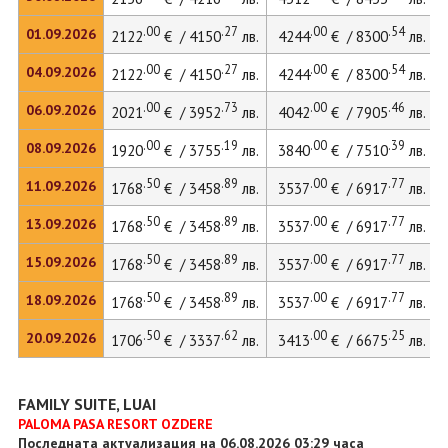
.00
.27
.00
.54
01.09.2026
2122
€ / 4150
лв.
4244
€ / 8300
лв.
.00
.27
.00
.54
04.09.2026
2122
€ / 4150
лв.
4244
€ / 8300
лв.
.00
.73
.00
.46
06.09.2026
2021
€ / 3952
лв.
4042
€ / 7905
лв.
.00
.19
.00
.39
08.09.2026
1920
€ / 3755
лв.
3840
€ / 7510
лв.
.50
.89
.00
.77
11.09.2026
1768
€ / 3458
лв.
3537
€ / 6917
лв.
.50
.89
.00
.77
13.09.2026
1768
€ / 3458
лв.
3537
€ / 6917
лв.
.50
.89
.00
.77
15.09.2026
1768
€ / 3458
лв.
3537
€ / 6917
лв.
.50
.89
.00
.77
18.09.2026
1768
€ / 3458
лв.
3537
€ / 6917
лв.
.50
.62
.00
.25
20.09.2026
1706
€ / 3337
лв.
3413
€ / 6675
лв.
FAMILY SUITE, LUAI
PALOMA PASA RESORT OZDERE
Последната актуализация на 06.08.2026 03:29 часа