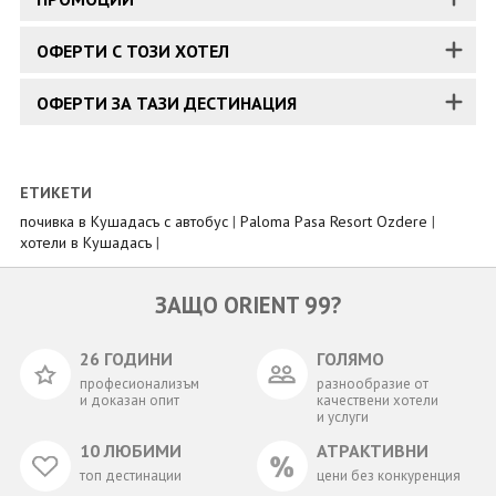
ОФЕРТИ С ТОЗИ ХОТЕЛ
ОФЕРТИ ЗА ТАЗИ ДЕСТИНАЦИЯ
ЕТИКЕТИ
почивка в Кушадасъ с автобус
|
Paloma Pasa Resort Ozdere
|
хотели в Кушадасъ
|
ЗАЩО ORIENT 99?
26 ГОДИНИ
ГОЛЯМО
професионализъм
разнообразие от
и доказан опит
качествени хотели
и услуги
10 ЛЮБИМИ
АТРАКТИВНИ
топ дестинации
цени без конкуренция