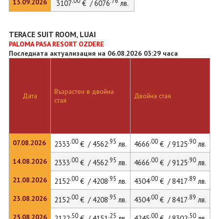
.00
.76
15.09.2026
3107
€ / 6076
лв.
TERACE SUIT ROOM, LUAI
PALOMA PASA RESORT OZDERE
Последната актуализация на 06.08.2026 03:29 часа
Възрастен в двойна
Дата
Двойна стая
стая
.00
.95
.00
.90
07.08.2026
2333
€ / 4562
лв.
4666
€ / 9125
лв.
.00
.95
.00
.90
14.08.2026
2333
€ / 4562
лв.
4666
€ / 9125
лв.
.00
.95
.00
.89
21.08.2026
2152
€ / 4208
лв.
4304
€ / 8417
лв.
.00
.95
.00
.89
23.08.2026
2152
€ / 4208
лв.
4304
€ / 8417
лв.
.50
.25
.00
.50
25.08.2026
2122
€ / 4151
лв.
4245
€ / 8302
лв.