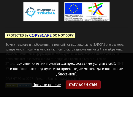
Всички текстове и изображения в този сайт са под закрила на ЗАПСП.Използването,
копирането и публикуването на част или цялото съдържание на сайта е забранено.
Уважаеми клиенти, информацията публикувана на този сайт е с информационна и
рекламна цел и е възможно да са допуснати грешки. Съгласно чл.80 от
„Бисквитките“ ни помагат да предоставяме услугите си. С
ЗТ достоверна и вярна се счита информацията, предоставена в офисите ОРИЕНТ
99 БГ ООД или на оторизираните ни агенти!
използването на услугите ни приемате, че можем да използваме
„бисквитки“.
ORIENT 99 © 2007 - Present. Всички права запазени
Прочети повече
СЪГЛАСЕН СЪМ