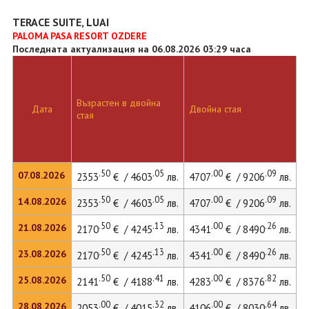
TERACE SUITE, LUAI
PALOMA PASA RESORT OZDERE
Последната актуализация на 06.08.2026 03:29 часа
Възрастен в двойна
Дата
Двойна стая
стая
.50
.05
.00
.09
07.08.2026
2353
€ / 4603
лв.
4707
€ / 9206
лв.
.50
.05
.00
.09
14.08.2026
2353
€ / 4603
лв.
4707
€ / 9206
лв.
.50
.13
.00
.26
21.08.2026
2170
€ / 4245
лв.
4341
€ / 8490
лв.
.50
.13
.00
.26
23.08.2026
2170
€ / 4245
лв.
4341
€ / 8490
лв.
.50
.41
.00
.82
25.08.2026
2141
€ / 4188
лв.
4283
€ / 8376
лв.
.00
.32
.00
.64
28.08.2026
2053
€ / 4015
лв.
4106
€ / 8030
лв.