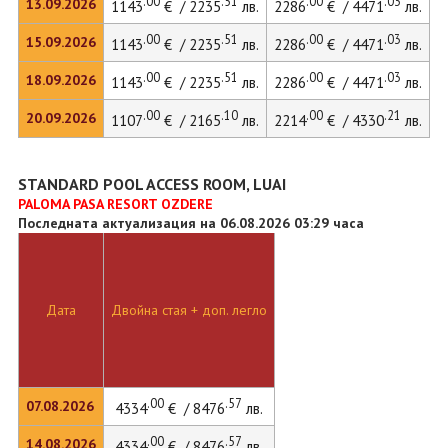
.00
.51
.00
.03
13.09.2026
1143
€ / 2235
лв.
2286
€ / 4471
лв.
.00
.51
.00
.03
15.09.2026
1143
€ / 2235
лв.
2286
€ / 4471
лв.
.00
.51
.00
.03
18.09.2026
1143
€ / 2235
лв.
2286
€ / 4471
лв.
.00
.10
.00
.21
20.09.2026
1107
€ / 2165
лв.
2214
€ / 4330
лв.
STANDARD POOL ACCESS ROOM, LUAI
PALOMA PASA RESORT OZDERE
Последната актуализация на 06.08.2026 03:29 часа
Дата
Двойна стая + доп. легло
.00
.57
07.08.2026
4334
€ / 8476
лв.
.00
.57
14.08.2026
4334
€ / 8476
лв.