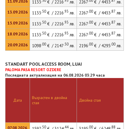
.50
.93
.00
.87
11.09.2026
1133
€ / 2216
лв.
2267
€ / 4433
лв.
3
.50
.93
.00
.87
13.09.2026
1133
€ / 2216
лв.
2267
€ / 4433
лв.
3
.50
.93
.00
.87
15.09.2026
1133
€ / 2216
лв.
2267
€ / 4433
лв.
3
.50
.93
.00
.87
18.09.2026
1133
€ / 2216
лв.
2267
€ / 4433
лв.
.00
.50
.00
.00
20.09.2026
1098
€ / 2147
лв.
2196
€ / 4295
лв.
STANDART POOL ACCESS ROOM, LUAI
PALOMA PASA RESORT OZDERE
Последната актуализация на 06.08.2026 03:29 часа
Възрастен в двойна
Дата
Двойна стая
стая
.50
.44
.00
.88
07.08.2026
1597
€ / 3124
лв.
3195
€ / 6248
лв.