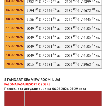
.50
.68
.00
.35
04.09.2026
1252
€ / 2449
лв.
2505
€ / 4899
лв.
3
.50
.24
.00
.48
06.09.2026
1194
€ / 2336
лв.
2389
€ / 4672
лв.
3
.00
.82
.00
.65
08.09.2026
1136
€ / 2221
лв.
2272
€ / 4443
лв.
3
.00
.67
.00
.33
11.09.2026
1049
€ / 2051
лв.
2098
€ / 4103
лв.
2
.00
.67
.00
.33
13.09.2026
1049
€ / 2051
лв.
2098
€ / 4103
лв.
2
.00
.67
.00
.33
15.09.2026
1049
€ / 2051
лв.
2098
€ / 4103
лв.
2
.00
.67
.00
.33
18.09.2026
1049
€ / 2051
лв.
2098
€ / 4103
лв.
.00
.26
.00
.51
20.09.2026
1013
€ / 1981
лв.
2026
€ / 3962
лв.
STANDART SEA VIEW ROOM, LUAI
PALOMA PASA RESORT OZDERE
Последната актуализация на 06.08.2026 03:29 часа