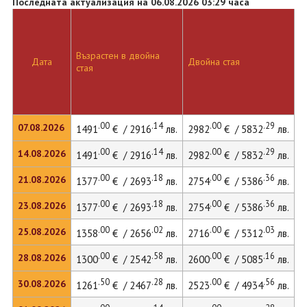
Последната актуализация на 06.08.2026 03:29 часа
Възрастен в двойна
Д
Дата
Двойна стая
стая
л
.00
.14
.00
.29
07.08.2026
1491
€ / 2916
лв.
2982
€ / 5832
лв.
4
.00
.14
.00
.29
14.08.2026
1491
€ / 2916
лв.
2982
€ / 5832
лв.
4
.00
.18
.00
.36
21.08.2026
1377
€ / 2693
лв.
2754
€ / 5386
лв.
3
.00
.18
.00
.36
23.08.2026
1377
€ / 2693
лв.
2754
€ / 5386
лв.
3
.00
.02
.00
.03
25.08.2026
1358
€ / 2656
лв.
2716
€ / 5312
лв.
3
.00
.58
.00
.16
28.08.2026
1300
€ / 2542
лв.
2600
€ / 5085
лв.
3
.50
.28
.00
.56
30.08.2026
1261
€ / 2467
лв.
2523
€ / 4934
лв.
3