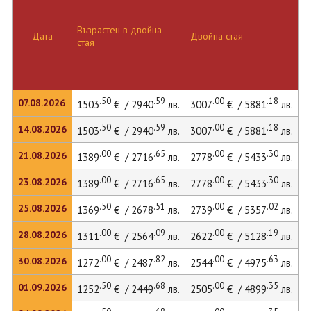
Възрастен в двойна
Д
Дата
Двойна стая
стая
л
.50
.59
.00
.18
07.08.2026
1503
€ / 2940
лв.
3007
€ / 5881
лв.
4
.50
.59
.00
.18
14.08.2026
1503
€ / 2940
лв.
3007
€ / 5881
лв.
4
.00
.65
.00
.30
21.08.2026
1389
€ / 2716
лв.
2778
€ / 5433
лв.
3
.00
.65
.00
.30
23.08.2026
1389
€ / 2716
лв.
2778
€ / 5433
лв.
3
.50
.51
.00
.02
25.08.2026
1369
€ / 2678
лв.
2739
€ / 5357
лв.
3
.00
.09
.00
.19
28.08.2026
1311
€ / 2564
лв.
2622
€ / 5128
лв.
3
.00
.82
.00
.63
30.08.2026
1272
€ / 2487
лв.
2544
€ / 4975
лв.
3
.50
.68
.00
.35
01.09.2026
1252
€ / 2449
лв.
2505
€ / 4899
лв.
3