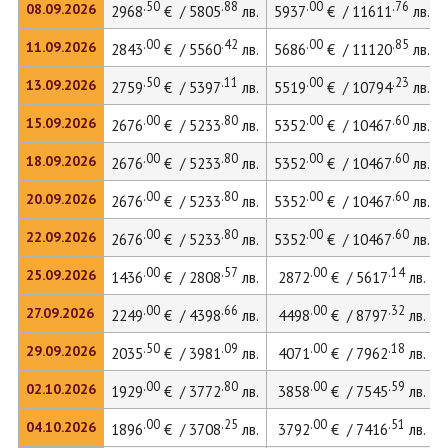
.50
.88
.00
.76
08.09.2026
2968
€ / 5805
лв.
5937
€ / 11611
лв.
.00
.42
.00
.85
11.09.2026
2843
€ / 5560
лв.
5686
€ / 11120
лв.
.50
.11
.00
.23
13.09.2026
2759
€ / 5397
лв.
5519
€ / 10794
лв.
.00
.80
.00
.60
15.09.2026
2676
€ / 5233
лв.
5352
€ / 10467
лв.
.00
.80
.00
.60
18.09.2026
2676
€ / 5233
лв.
5352
€ / 10467
лв.
.00
.80
.00
.60
20.09.2026
2676
€ / 5233
лв.
5352
€ / 10467
лв.
.00
.80
.00
.60
22.09.2026
2676
€ / 5233
лв.
5352
€ / 10467
лв.
.00
.57
.00
.14
25.09.2026
1436
€ / 2808
лв.
2872
€ / 5617
лв.
.00
.66
.00
.32
27.09.2026
2249
€ / 4398
лв.
4498
€ / 8797
лв.
.50
.09
.00
.18
29.09.2026
2035
€ / 3981
лв.
4071
€ / 7962
лв.
.00
.80
.00
.59
02.10.2026
1929
€ / 3772
лв.
3858
€ / 7545
лв.
.00
.25
.00
.51
04.10.2026
1896
€ / 3708
лв.
3792
€ / 7416
лв.