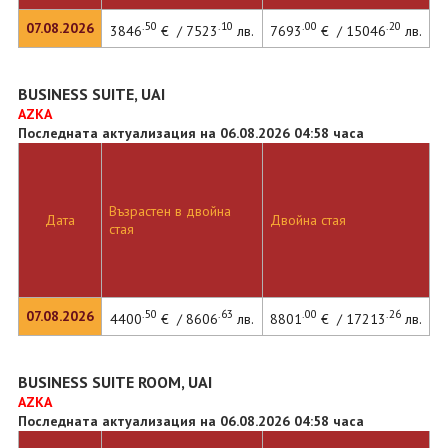
.50
.10
.00
.20
07.08.2026
3846
€ / 7523
лв.
7693
€ / 15046
лв.
BUSINESS SUITE, UAI
AZKA
Последната актуализация на 06.08.2026 04:58 часа
Възрастен в двойна
Дата
Двойна стая
стая
.50
.63
.00
.26
07.08.2026
4400
€ / 8606
лв.
8801
€ / 17213
лв.
BUSINESS SUITE ROOM, UAI
AZKA
Последната актуализация на 06.08.2026 04:58 часа