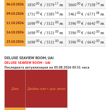
.00
.17
.00
.34
06.10.2026
1830
€ / 3579
лв.
3660
€ / 7158
лв.
.00
.54
.00
.08
09.10.2026
1731
€ / 3385
лв.
3462
€ / 6771
лв.
.00
.00
.00
.00
11.10.2026
1698
€ / 3321
лв.
3396
€ / 6642
лв.
.00
.00
.00
.00
16.10.2026
1698
€ / 3321
лв.
3396
€ / 6642
лв.
.00
.00
.00
.00
23.10.2026
1698
€ / 3321
лв.
3396
€ / 6642
лв.
DELUXE SEAVIEW ROOM, UAI
DELUXE SEAVIEW ROOM - UAI
Последната актуализация на 03.08.2026 03:31 часа
Дата
Двойна стая + доп. легло