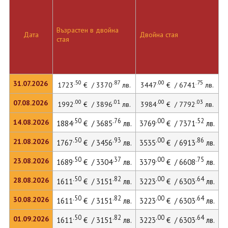
Възрастен в двойна
Дата
Двойна стая
Д
стая
.50
.87
.00
.75
31.07.2026
1723
€ / 3370
лв.
3447
€ / 6741
лв.
.00
.01
.00
.03
07.08.2026
1992
€ / 3896
лв.
3984
€ / 7792
лв.
5
.50
.76
.00
.52
14.08.2026
1884
€ / 3685
лв.
3769
€ / 7371
лв.
5
.50
.93
.00
.86
21.08.2026
1767
€ / 3456
лв.
3535
€ / 6913
лв.
.50
.37
.00
.75
23.08.2026
1689
€ / 3304
лв.
3379
€ / 6608
лв.
.50
.82
.00
.64
28.08.2026
1611
€ / 3151
лв.
3223
€ / 6303
лв.
.50
.82
.00
.64
30.08.2026
1611
€ / 3151
лв.
3223
€ / 6303
лв.
.50
.82
.00
.64
01.09.2026
1611
€ / 3151
лв.
3223
€ / 6303
лв.