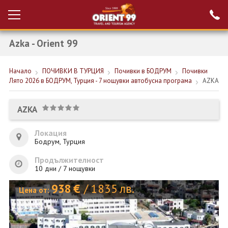
Azka - Orient 99
Проверка на
Вход за агенти
резервация
Начало
ПОЧИВКИ В ТУРЦИЯ
Почивки в БОДРУМ
Почивки
РАННИ ЗАПИСВАНИЯ ТУРЦИЯ
Лято 2026 в БОДРУМ, Турция - 7 нощувки автобусна програма
AZKA
НОВА ГОДИНА ТУРЦИЯ
AZKA
НОВА ГОДИНА
Локация
ПОЧИВКИ
Бодрум, Турция
КРУИЗИ
Продължителност
10 дни / 7 нощувки
ЕКЗОТИКА
938
€
/
1835
лв.
Цена от:
ЕКСКУРЗИИ