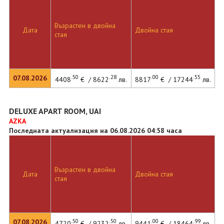
Възрастен в двойна
Дата
Двойна стая
стая
.50
.28
.00
.55
07.08.2026
4408
€ / 8622
лв.
8817
€ / 17244
лв.
DELUXE APART ROOM, UAI
AZKA
Последната актуализация на 06.08.2026 04:58 часа
Възрастен в двойна
Дата
Двойна стая
стая
.50
.50
.00
.99
07.08.2026
4720
€ / 9232
лв.
9441
€ / 18464
лв.