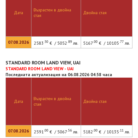
Възрастен в двойна
Дата
Двойна стая
стая
.50
.89
.00
.77
07.08.2026
2583
€ / 5052
лв.
5167
€ / 10105
лв.
STANDARD ROOM LAND VIEW, UAI
STANDARD ROOM LAND VIEW - UAI
Последната актуализация на 06.08.2026 04:58 часа
Възрастен в двойна
Дата
Двойна стая
стая
.00
.56
.00
.11
07.08.2026
2591
€ / 5067
лв.
5182
€ / 10135
лв.