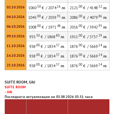
.50
.16
.00
.32
02.10.2026
1060
€ / 2074
лв.
2121
€ / 4148
лв.
.00
.93
.00
.86
04.10.2026
1043
€ / 2039
лв.
2086
€ / 4079
лв.
.00
.48
.00
.95
06.10.2026
1008
€ / 1971
лв.
2016
€ / 3942
лв.
.50
.80
.00
.59
09.10.2026
955
€ / 1868
лв.
1911
€ / 3737
лв.
.00
.57
.00
.14
11.10.2026
938
€ / 1834
лв.
1876
€ / 3669
лв.
.00
.57
.00
.14
16.10.2026
938
€ / 1834
лв.
1876
€ / 3669
лв.
.00
.57
.00
.14
23.10.2026
938
€ / 1834
лв.
1876
€ / 3669
лв.
SUITE ROOM, UAI
SUITE ROOM
- UAI
Последната актуализация на 03.08.2026 03:31 часа