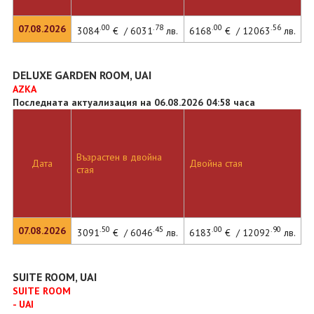
.00
.78
.00
.56
07.08.2026
3084
€ / 6031
лв.
6168
€ / 12063
лв.
DELUXE GARDEN ROOM, UAI
AZKA
Последната актуализация на 06.08.2026 04:58 часа
Възрастен в двойна
Дата
Двойна стая
стая
.50
.45
.00
.90
07.08.2026
3091
€ / 6046
лв.
6183
€ / 12092
лв.
SUITE ROOM, UAI
SUITE ROOM
- UAI