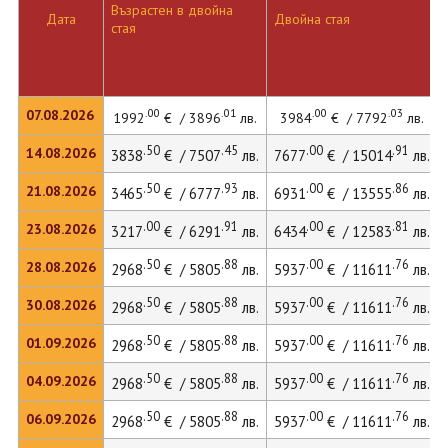
Възрастен в двойна
Дата
Двойна стая
стая
.00
.01
.00
.03
07.08.2026
1992
€ / 3896
лв.
3984
€ / 7792
лв.
.50
.45
.00
.91
14.08.2026
3838
€ / 7507
лв.
7677
€ / 15014
лв.
.50
.93
.00
.86
21.08.2026
3465
€ / 6777
лв.
6931
€ / 13555
лв.
.00
.91
.00
.81
23.08.2026
3217
€ / 6291
лв.
6434
€ / 12583
лв.
.50
.88
.00
.76
28.08.2026
2968
€ / 5805
лв.
5937
€ / 11611
лв.
.50
.88
.00
.76
30.08.2026
2968
€ / 5805
лв.
5937
€ / 11611
лв.
.50
.88
.00
.76
01.09.2026
2968
€ / 5805
лв.
5937
€ / 11611
лв.
.50
.88
.00
.76
04.09.2026
2968
€ / 5805
лв.
5937
€ / 11611
лв.
.50
.88
.00
.76
06.09.2026
2968
€ / 5805
лв.
5937
€ / 11611
лв.