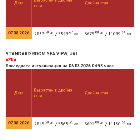
Възрастен в двойна
Дата
Двойна стая
стая
.50
.67
.00
.34
07.08.2026
2837
€ / 5549
лв.
5675
€ / 11099
лв.
STANDARD ROOM SEA VIEW, UAI
AZKA
Последната актуализация на 06.08.2026 04:58 часа
Възрастен в двойна
Дата
Двойна стая
стая
.50
.31
.00
.63
07.08.2026
2845
€ / 5565
лв.
5691
€ / 11130
лв.