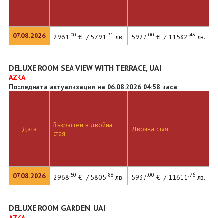
.00
.21
.00
.43
07.08.2026
2961
€ / 5791
лв.
5922
€ / 11582
лв.
DELUXE ROOM SEA VIEW WITH TERRACE, UAI
AZKA
Последната актуализация на 06.08.2026 04:58 часа
Възрастен в двойна
Дата
Двойна стая
стая
.50
.88
.00
.76
07.08.2026
2968
€ / 5805
лв.
5937
€ / 11611
лв.
DELUXE ROOM GARDEN, UAI
AZKA