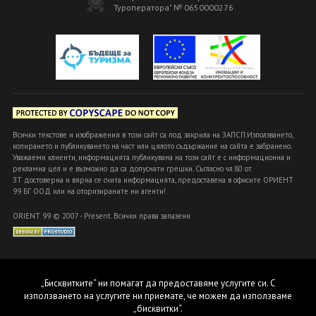
Туроператора" № 0650000276
Всички текстове и изображения в този сайт са под закрила на ЗАПСП.Използването,
копирането и публикуването на част или цялото съдържание на сайта е забранено.
Уважаеми клиенти, информацията публикувана на този сайт е с информационна и
рекламна цел и е възможно да са допуснати грешки. Съгласно чл.80 от
ЗТ достоверна и вярна се счита информацията, предоставена в офисите ОРИЕНТ
99 БГ ООД или на оторизираните ни агенти!
ORIENT 99 © 2007 - Present. Всички права запазени
„Бисквитките“ ни помагат да предоставяме услугите си. С
използването на услугите ни приемате, че можем да използваме
„бисквитки“.