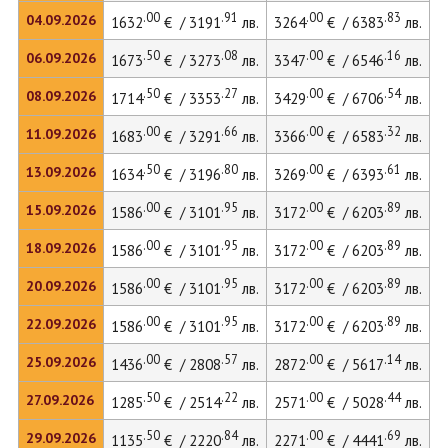
.00
.91
.00
.83
04.09.2026
1632
€ / 3191
лв.
3264
€ / 6383
лв.
.50
.08
.00
.16
06.09.2026
1673
€ / 3273
лв.
3347
€ / 6546
лв.
.50
.27
.00
.54
08.09.2026
1714
€ / 3353
лв.
3429
€ / 6706
лв.
.00
.66
.00
.32
11.09.2026
1683
€ / 3291
лв.
3366
€ / 6583
лв.
.50
.80
.00
.61
13.09.2026
1634
€ / 3196
лв.
3269
€ / 6393
лв.
.00
.95
.00
.89
15.09.2026
1586
€ / 3101
лв.
3172
€ / 6203
лв.
.00
.95
.00
.89
18.09.2026
1586
€ / 3101
лв.
3172
€ / 6203
лв.
.00
.95
.00
.89
20.09.2026
1586
€ / 3101
лв.
3172
€ / 6203
лв.
.00
.95
.00
.89
22.09.2026
1586
€ / 3101
лв.
3172
€ / 6203
лв.
.00
.57
.00
.14
25.09.2026
1436
€ / 2808
лв.
2872
€ / 5617
лв.
.50
.22
.00
.44
27.09.2026
1285
€ / 2514
лв.
2571
€ / 5028
лв.
.50
.84
.00
.69
29.09.2026
1135
€ / 2220
лв.
2271
€ / 4441
лв.