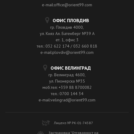
e-mail:office@orient99.com
ОФИС ПЛОВДИВ
гр. Пловдив 4000,
ул. Княз Ал. Батенберг №39 A
ет. 1, офис 3
тел.: 032 622 174 / 032 660 818
e-mail:plovdiv@orient99.com
ОФИС ВЕЛИНГРАД
гр. Велинград 4600,
ул. Пионерска №35
моб.тел: +359 88 8700082
тел.: 0700 144 34
e-mail:velingrad@orient99.com
Лиценз № РК-01-74587
Застраховка "Отговорност на