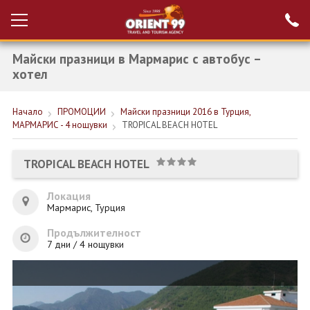
Майски празници в Мармарис с автобус –
Проверка на
Вход за агенти
резервация
хотел
РАННИ ЗАПИСВАНИЯ ТУРЦИЯ
Начало
ПРОМОЦИИ
Майски празници 2016 в Турция,
МАРМАРИС - 4 нощувки
TROPICAL BEACH HOTEL
НОВА ГОДИНА ТУРЦИЯ
НОВА ГОДИНА
TROPICAL BEACH HOTEL
ПОЧИВКИ
Локация
Мармарис, Турция
КРУИЗИ
Продължителност
ЕКЗОТИКА
7 дни / 4 нощувки
ЕКСКУРЗИИ