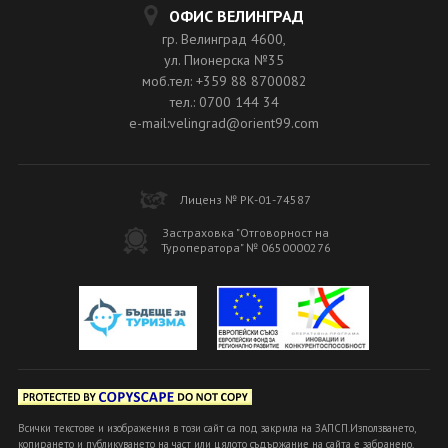
ОФИС ВЕЛИНГРАД
гр. Велинград 4600,
ул. Пионерска №35
моб.тел: +359 88 8700082
тел.: 0700 144 34
e-mail:velingrad@orient99.com
Лиценз № РК-01-74587
Застраховка "Отговорност на
Туроператора" № 0650000276
Всички текстове и изображения в този сайт са под закрила на ЗАПСП.Използването,
копирането и публикуването на част или цялото съдържание на сайта е забранено.