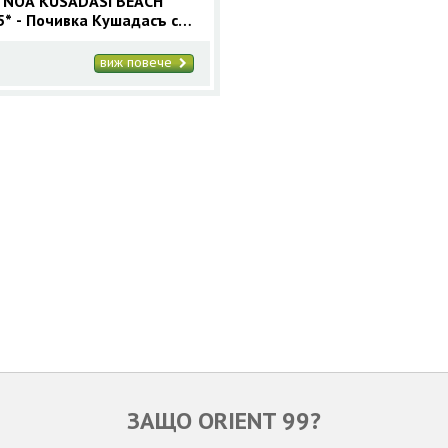
 NOA KUSADASI BEACH
5* - Почивка Кушадасъ с
ус 7 нощувки Лято 2026
виж повече
ЗАЩО ORIENT 99?