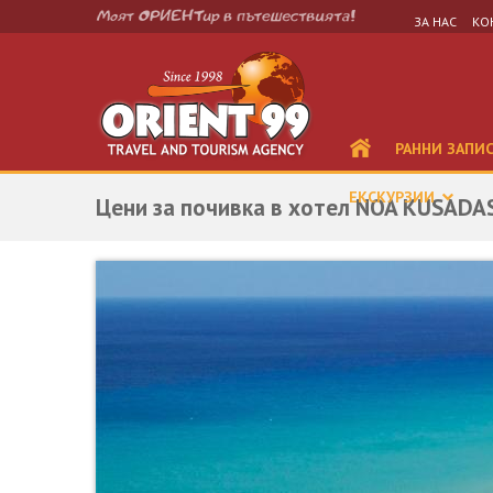
ЗА НАС
КО
РАННИ ЗАПИ
ЕКСКУРЗИИ
Цени за почивка в хотел NOA KUSADA