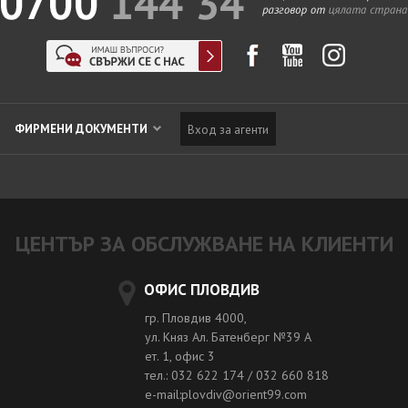
ФИРМЕНИ ДОКУМЕНТИ
Вход за агенти
ЦЕНТЪР ЗА ОБСЛУЖВАНЕ НА КЛИЕНТИ
ОФИС ПЛОВДИВ
гр. Пловдив 4000,
ул. Княз Ал. Батенберг №39 A
ет. 1, офис 3
тел.: 032 622 174 / 032 660 818
e-mail:plovdiv@orient99.com