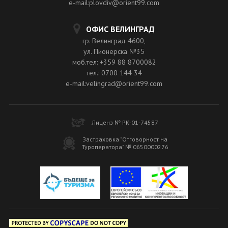
e-mail:plovdiv@orient99.com
ОФИС ВЕЛИНГРАД
гр. Велинград 4600,
ул. Пионерска №35
моб.тел: +359 88 8700082
тел.: 0700 144 34
e-mail:velingrad@orient99.com
Лиценз № РК-01-74587
Застраховка "Отговорност на
Туроператора" № 0650000276