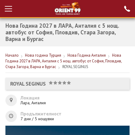
Нова Година 2027 в ЛАРА, Анталия с 5 нощ.
Проверка на
Вход за агенти
резервация
автобус от София, Пловдив, Стара Загора,
Варна и Бургас
РАННИ ЗАПИСВАНИЯ ТУРЦИЯ
Начало
Нова година Турция
Нова Година Анталия
Нова
НОВА ГОДИНА ТУРЦИЯ
Година 2027 в ЛАРА, Анталия с 5 нощ. автобус от София, Пловдив,
Стара Загора, Варна и Бургас
ROYAL SEGINUS
НОВА ГОДИНА
ПОЧИВКИ
ROYAL SEGINUS
КРУИЗИ
Локация
Лара, Анталия
ЕКЗОТИКА
Продължителност
ЕКСКУРЗИИ
7 дни / 5 нощувки