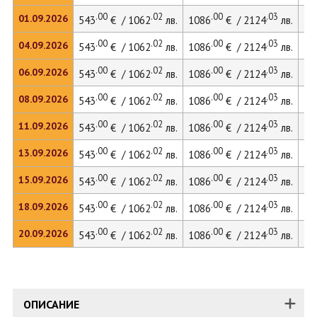
.00
.02
.00
.03
01.09.2026
543
€ / 1062
лв.
1086
€ / 2124
лв.
14
.00
.02
.00
.03
04.09.2026
543
€ / 1062
лв.
1086
€ / 2124
лв.
14
.00
.02
.00
.03
06.09.2026
543
€ / 1062
лв.
1086
€ / 2124
лв.
14
.00
.02
.00
.03
08.09.2026
543
€ / 1062
лв.
1086
€ / 2124
лв.
14
.00
.02
.00
.03
11.09.2026
543
€ / 1062
лв.
1086
€ / 2124
лв.
14
.00
.02
.00
.03
13.09.2026
543
€ / 1062
лв.
1086
€ / 2124
лв.
14
.00
.02
.00
.03
15.09.2026
543
€ / 1062
лв.
1086
€ / 2124
лв.
14
.00
.02
.00
.03
18.09.2026
543
€ / 1062
лв.
1086
€ / 2124
лв.
.00
.02
.00
.03
20.09.2026
543
€ / 1062
лв.
1086
€ / 2124
лв.
ОПИСАНИЕ