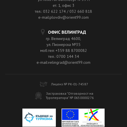
ет. 1, офис 3
тел.: 032 622 174 / 032 660 818
e-mail:plovdiv@orient99.com
ОФИС ВЕЛИНГРАД
гр. Велинград 4600,
ул. Пионерска №35
моб.тел: +359 88 8700082
тел.: 0700 144 34
e-mail:velingrad@orient99.com
Лиценз № РК-01-74587
Застраховка "Отговорност на
Туроператора" № 0650000276