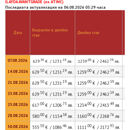
ILAYDA AVANTGRADE (ex. ATINC)
Последната актуализация на 06.08.2026 03:29 часа
Възрастен в двойна
Дв
Дата
Двойна стая
стая
ле
.50
.19
.00
.39
07.08.2026
629
€ / 1231
лв.
1259
€ / 2462
лв.
17
.50
.19
.00
.39
14.08.2026
629
€ / 1231
лв.
1259
€ / 2462
лв.
17
.50
.19
.00
.39
21.08.2026
629
€ / 1231
лв.
1259
€ / 2462
лв.
17
.50
.19
.00
.39
23.08.2026
629
€ / 1231
лв.
1259
€ / 2462
лв.
17
.00
.75
.00
.49
25.08.2026
617
€ / 1206
лв.
1234
€ / 2413
лв.
16
.00
.38
.00
.76
28.08.2026
580
€ / 1134
лв.
1160
€ / 2268
лв.
15
.50
.46
.00
.93
30.08.2026
555
€ / 1086
лв.
1111
€ / 2172
лв.
15