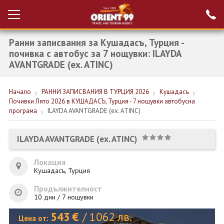
Ранни записвания за Кушадасъ, Турция -
Проверка на
Вход за агенти
резервация
почивка с автобус за 7 нощувки: ILAYDA
AVANTGRADE (ex. ATINC)
РАННИ ЗАПИСВАНИЯ ТУРЦИЯ
Начало
РАННИ ЗАПИСВАНИЯ В ТУРЦИЯ 2026
Кушадасъ
НОВА ГОДИНА ТУРЦИЯ
Почивки Лято 2026 в КУШАДАСЪ, Турция - 7 нощувки автобусна
програма
ILAYDA AVANTGRADE (ex. ATINC)
НОВА ГОДИНА
ПОЧИВКИ
ILAYDA AVANTGRADE (ex. ATINC)
КРУИЗИ
Локация
Кушадасъ, Турция
ЕКЗОТИКА
Продължителност
ЕКСКУРЗИИ
10 дни / 7 нощувки
543
€
/
1062
лв.
Цена от: