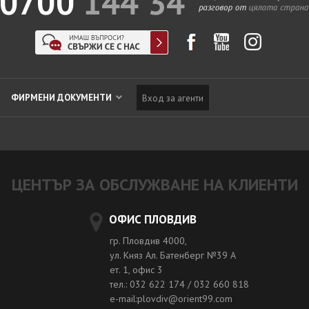
ФИРМЕНИ ДОКУМЕНТИ
Вход за агенти
ЦЕНТЪР ЗА ОБСЛУЖВАНЕ НА КЛИЕНТИ
ОФИС ПЛОВДИВ
гр. Пловдив 4000,
ул. Княз Ал. Батенберг №39 A
ет. 1, офис 3
тел.: 032 622 174 / 032 660 818
e-mail:plovdiv@orient99.com