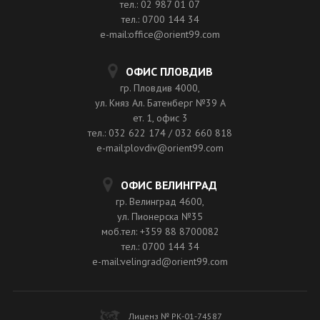
тел.: 02 987 01 07
тел.: 0700 144 34
e-mail:office@orient99.com
ОФИС ПЛОВДИВ
гр. Пловдив 4000,
ул. Княз Ал. Батенберг №39 A
ет. 1, офис 3
тел.: 032 622 174 / 032 660 818
e-mail:plovdiv@orient99.com
ОФИС ВЕЛИНГРАД
гр. Велинград 4600,
ул. Пионерска №35
моб.тел: +359 88 8700082
тел.: 0700 144 34
e-mail:velingrad@orient99.com
Лиценз № РК-01-74587