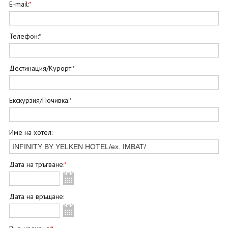
ОЩЕ
E-mail:
*
ЗА НАС
КОНТАКТИ
ФИРМЕНИ ДОКУМЕНТИ
Телефон:*
0700 144 34
Запитване
Дестинация/Курорт:*
ПОСЛЕДВАЙТЕ НИ
Екскурзия/Почивка:*
Име на хотел:
Дата на тръгване:
*
Дата на връщане: