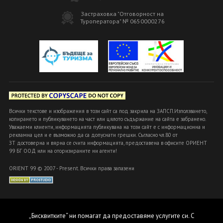
Застраховка "Отговорност на
Туроператора" № 0650000276
Всички текстове и изображения в този сайт са под закрила на ЗАПСП.Използването,
копирането и публикуването на част или цялото съдържание на сайта е забранено.
Уважаеми клиенти, информацията публикувана на този сайт е с информационна и
рекламна цел и е възможно да са допуснати грешки. Съгласно чл.80 от
ЗТ достоверна и вярна се счита информацията, предоставена в офисите ОРИЕНТ
99 БГ ООД или на оторизираните ни агенти!
ORIENT 99 © 2007 - Present. Всички права запазени
„Бисквитките“ ни помагат да предоставяме услугите си. С