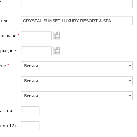
/
тел:
ръгване:
*
връщане:
ене:
*
т:
астни:
 до 12 г.: