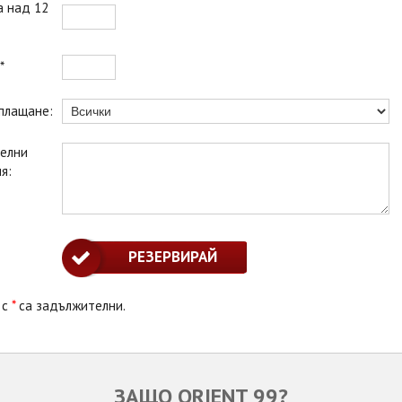
а над 12
*
 плащане:
елни
я:
 с
*
са задължителни.
ЗАЩО ORIENT 99?