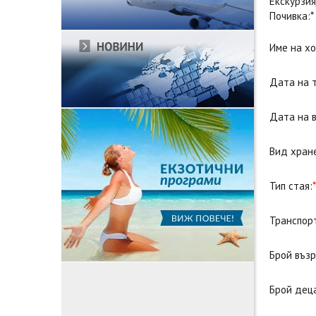
Екскурзия
Почивка:*
Име на хо
Дата на т
Дата на 
Вид хран
Тип стая:
*
Транспор
Брой възр
Брой деца