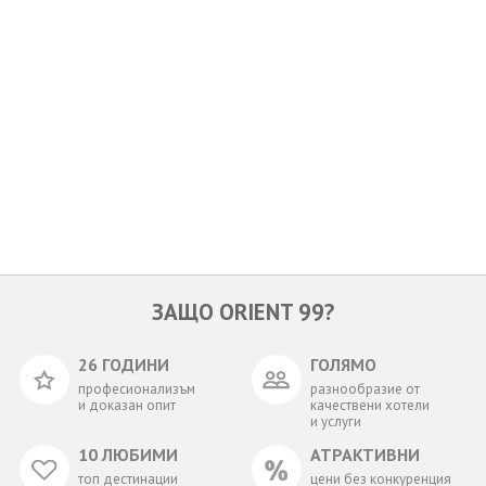
ОЩЕ
ЗА НАС
КОНТАКТИ
ФИРМЕНИ ДОКУМЕНТИ
0700 144 34
Запитване
ПОСЛЕДВАЙТЕ НИ
ЗАЩО ORIENT 99?
26 ГОДИНИ
ГОЛЯМО
професионализъм
разнообразие от
и доказан опит
качествени хотели
и услуги
10 ЛЮБИМИ
АТРАКТИВНИ
топ дестинации
цени без конкуренция