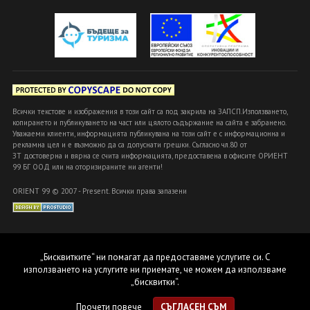
Всички текстове и изображения в този сайт са под закрила на ЗАПСП.Използването,
копирането и публикуването на част или цялото съдържание на сайта е забранено.
Уважаеми клиенти, информацията публикувана на този сайт е с информационна и
рекламна цел и е възможно да са допуснати грешки. Съгласно чл.80 от
ЗТ достоверна и вярна се счита информацията, предоставена в офисите ОРИЕНТ
99 БГ ООД или на оторизираните ни агенти!
ORIENT 99 © 2007 - Present. Всички права запазени
„Бисквитките“ ни помагат да предоставяме услугите си. С
използването на услугите ни приемате, че можем да използваме
„бисквитки“.
Прочети повече
СЪГЛАСЕН СЪМ