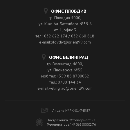
ОФИС ПЛОВДИВ
гр. Пловдив 4000,
ул. Княз Ал. Батенберг №39 A
ет. 1, офис 3
тел.: 032 622 174 / 032 660 818
e-mail:plovdiv@orient99.com
ОФИС ВЕЛИНГРАД
гр. Велинград 4600,
ул. Пионерска №35
моб.тел: +359 88 8700082
тел.: 0700 144 34
e-mail:velingrad@orient99.com
Лиценз № РК-01-74587
Застраховка "Отговорност на
Туроператора" № 0650000276