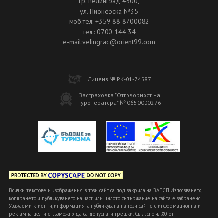
гр. Велинград 4600,
ул. Пионерска №35
моб.тел: +359 88 8700082
тел.: 0700 144 34
e-mail:velingrad@orient99.com
Лиценз № РК-01-74587
Застраховка "Отговорност на
Туроператора" № 0650000276
Всички текстове и изображения в този сайт са под закрила на ЗАПСП.Използването,
копирането и публикуването на част или цялото съдържание на сайта е забранено.
Уважаеми клиенти, информацията публикувана на този сайт е с информационна и
рекламна цел и е възможно да са допуснати грешки. Съгласно чл.80 от