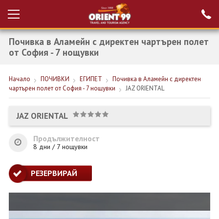
Почивка в Аламейн с директен чартърен полет
Проверка на
Вход за агенти
резервация
от София - 7 нощувки
РАННИ ЗАПИСВАНИЯ ТУРЦИЯ
Начало
ПОЧИВКИ
ЕГИПЕТ
Почивка в Аламейн с директен
чартърен полет от София - 7 нощувки
JAZ ORIENTAL
НОВА ГОДИНА ТУРЦИЯ
НОВА ГОДИНА
JAZ ORIENTAL
ПОЧИВКИ
Продължителност
8 дни / 7 нощувки
КРУИЗИ
ЕКЗОТИКА
РЕЗЕРВИРАЙ
ЕКСКУРЗИИ