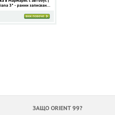
ка в Мармарис с автобус |
iana 3* - ранни записвания
арис
виж повече
ЗАЩО ORIENT 99?