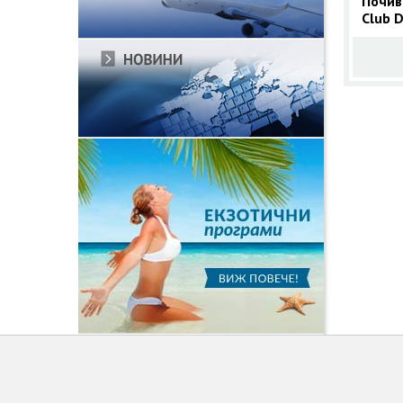
Почив
Club D
Марм