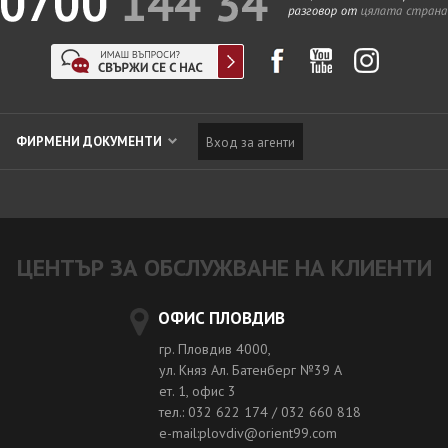
ФИРМЕНИ ДОКУМЕНТИ
Вход за агенти
ЦЕНТЪР ЗА ОБСЛУЖВАНЕ НА КЛИЕНТИ
ОФИС ПЛОВДИВ
гр. Пловдив 4000,
ул. Княз Ал. Батенберг №39 A
ет. 1, офис 3
тел.: 032 622 174 / 032 660 818
e-mail:plovdiv@orient99.com