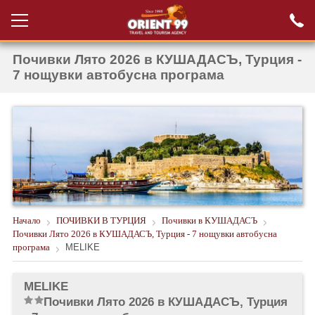
Почивки Лято 2026 в КУШАДАСЪ, Турция -
Проверка на
Вход за агенти
резервация
7 нощувки автобусна програма
РАННИ ЗАПИСВАНИЯ ТУРЦИЯ
НОВА ГОДИНА ТУРЦИЯ
НОВА ГОДИНА
ПОЧИВКИ
КРУИЗИ
Начало
ПОЧИВКИ В ТУРЦИЯ
Почивки в КУШАДАСЪ
Почивки Лято 2026 в КУШАДАСЪ, Турция - 7 нощувки автобусна
ЕКЗОТИКА
програма
MELIKE
ЕКСКУРЗИИ
MELIKE
Почивки Лято 2026 в КУШАДАСЪ, Турция