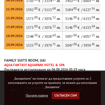
08.09.2026
1705
€ / 3334
лв.
3410
€ / 6669
лв.
.00
.68
.00
.36
11.09.2026
1592
€ / 3113
лв.
3184
€ / 6227
лв.
.00
.52
.00
.04
13.09.2026
1573
€ / 3076
лв.
3146
€ / 6153
лв.
.00
.52
.00
.04
15.09.2026
1573
€ / 3076
лв.
3146
€ / 6153
лв.
.50
.60
.00
.21
18.09.2026
1548
€ / 3028
лв.
3097
€ / 6057
лв.
.50
.71
.00
.41
20.09.2026
1523
€ / 2979
лв.
3047
€ / 5959
лв.
FAMILY SUITE ROOM, UAI
AQUA FANTASY AQUAPARK HOTEL & SPA
Последната актуализация на 06.08.2026 03:29 часа
„Бисквитките“ ни помагат да предоставяме услугите си. С
използването на услугите ни приемате, че можем да използваме
„бисквитки“.
Възрастен в двойна
Дата
Двойна стая
стая
Прочети повече
СЪГЛАСЕН СЪМ