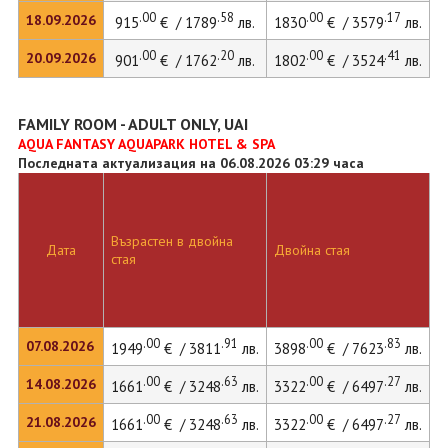
.00
.58
.00
.17
18.09.2026
915
€ / 1789
лв.
1830
€ / 3579
лв.
.00
.20
.00
.41
20.09.2026
901
€ / 1762
лв.
1802
€ / 3524
лв.
FAMILY ROOM - ADULT ONLY, UAI
AQUA FANTASY AQUAPARK HOTEL & SPA
Последната актуализация на 06.08.2026 03:29 часа
Възрастен в двойна
Д
Дата
Двойна стая
стая
л
.00
.91
.00
.83
07.08.2026
1949
€ / 3811
лв.
3898
€ / 7623
лв.
3
.00
.63
.00
.27
14.08.2026
1661
€ / 3248
лв.
3322
€ / 6497
лв.
3
.00
.63
.00
.27
21.08.2026
1661
€ / 3248
лв.
3322
€ / 6497
лв.
3