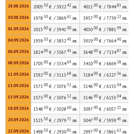
.50
.42
.00
.83
28.08.2026
2005
€ / 3922
лв.
4011
€ / 7844
лв.
.50
.61
.00
.22
30.08.2026
1978
€ / 3869
лв.
3957
€ / 7739
лв.
.00
.00
.00
.99
01.09.2026
2015
€ / 3941
лв.
4030
€ / 7881
лв.
.50
.45
.00
.90
04.09.2026
1959
€ / 3832
лв.
3919
€ / 7664
лв.
.00
.43
.00
.87
06.09.2026
1824
€ / 3567
лв.
3648
€ / 7134
лв.
.00
.69
.00
.38
08.09.2026
1705
€ / 3334
лв.
3410
€ / 6669
лв.
.00
.68
.00
.36
11.09.2026
1592
€ / 3113
лв.
3184
€ / 6227
лв.
.00
.52
.00
.04
13.09.2026
1573
€ / 3076
лв.
3146
€ / 6153
лв.
.00
.52
.00
.04
15.09.2026
1573
€ / 3076
лв.
3146
€ / 6153
лв.
.50
.60
.00
.21
18.09.2026
1548
€ / 3028
лв.
3097
€ / 6057
лв.
.50
.71
.00
.41
20.09.2026
1523
€ / 2979
лв.
3047
€ / 5959
лв.
.50
.81
.00
.62
22.09.2026
1498
€ / 2930
лв.
2997
€ / 5861
лв.