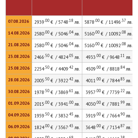
.00
.18
.00
.37
07.08.2026
2939
€ / 5748
лв.
5878
€ / 11496
лв.
.00
.04
.00
.08
14.08.2026
2580
€ / 5046
лв.
5160
€ / 10092
лв.
.00
.04
.00
.08
21.08.2026
2580
€ / 5046
лв.
5160
€ / 10092
лв.
.50
.05
.00
.11
23.08.2026
2466
€ / 4824
лв.
4933
€ / 9648
лв.
.50
.42
.00
.84
25.08.2026
2254
€ / 4409
лв.
4509
€ / 8818
лв.
.50
.42
.00
.83
28.08.2026
2005
€ / 3922
лв.
4011
€ / 7844
лв.
.50
.61
.00
.22
30.08.2026
1978
€ / 3869
лв.
3957
€ / 7739
лв.
.00
.00
.00
.99
01.09.2026
2015
€ / 3941
лв.
4030
€ / 7881
лв.
.50
.45
.00
.90
04.09.2026
1959
€ / 3832
лв.
3919
€ / 7664
лв.
.00
.43
.00
.87
06.09.2026
1824
€ / 3567
лв.
3648
€ / 7134
лв.
.00
.69
.00
.38