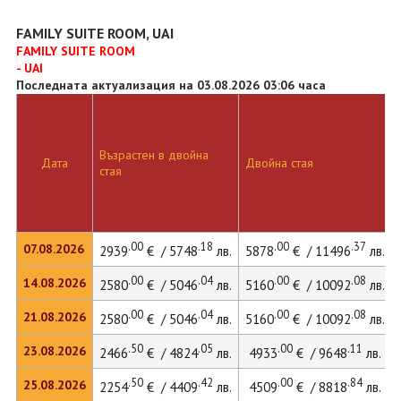
FAMILY SUITE ROOM, UAI
FAMILY SUITE ROOM
- UAI
Последната актуализация на 03.08.2026 03:06 часа
Възрастен в двойна
Дата
Двойна стая
стая
.00
.18
.00
.37
07.08.2026
2939
€ / 5748
лв.
5878
€ / 11496
лв.
.00
.04
.00
.08
14.08.2026
2580
€ / 5046
лв.
5160
€ / 10092
лв.
.00
.04
.00
.08
21.08.2026
2580
€ / 5046
лв.
5160
€ / 10092
лв.
.50
.05
.00
.11
23.08.2026
2466
€ / 4824
лв.
4933
€ / 9648
лв.
.50
.42
.00
.84
25.08.2026
2254
€ / 4409
лв.
4509
€ / 8818
лв.