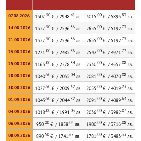
.50
.41
.00
.83
07.08.2026
1507
€ / 2948
лв.
3015
€ / 5896
лв.
4
.50
.36
.00
.73
14.08.2026
1327
€ / 2596
лв.
2655
€ / 5192
лв.
3
.50
.36
.00
.73
21.08.2026
1327
€ / 2596
лв.
2655
€ / 5192
лв.
3
.00
.86
.00
.72
23.08.2026
1271
€ / 2485
лв.
2542
€ / 4971
лв.
3
.00
.54
.00
.08
25.08.2026
1165
€ / 2278
лв.
2330
€ / 4557
лв.
3
.50
.04
.00
.08
28.08.2026
1040
€ / 2035
лв.
2081
€ / 4070
лв.
2
.50
.62
.00
.23
30.08.2026
1027
€ / 2009
лв.
2055
€ / 4019
лв.
2
.50
.82
.00
.64
01.09.2026
1045
€ / 2044
лв.
2091
€ / 4089
лв.
2
.00
.03
.00
.07
04.09.2026
1018
€ / 1991
лв.
2036
€ / 3982
лв.
2
.00
.04
.00
.08
06.09.2026
950
€ / 1858
лв.
1900
€ / 3716
лв.
2
.50
.67
.00
.33
08.09.2026
890
€ / 1741
лв.
1781
€ / 3483
лв.
2