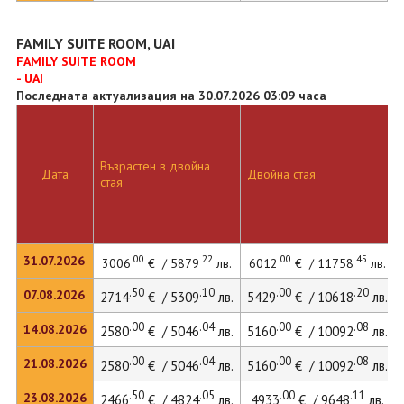
FAMILY SUITE ROOM, UAI
FAMILY SUITE ROOM
- UAI
Последната актуализация на 30.07.2026 03:09 часа
Възрастен в двойна
Дата
Двойна стая
стая
.00
.22
.00
.45
31.07.2026
3006
€ / 5879
лв.
6012
€ / 11758
лв.
.50
.10
.00
.20
07.08.2026
2714
€ / 5309
лв.
5429
€ / 10618
лв.
.00
.04
.00
.08
14.08.2026
2580
€ / 5046
лв.
5160
€ / 10092
лв.
.00
.04
.00
.08
21.08.2026
2580
€ / 5046
лв.
5160
€ / 10092
лв.
.50
.05
.00
.11
23.08.2026
2466
€ / 4824
лв.
4933
€ / 9648
лв.