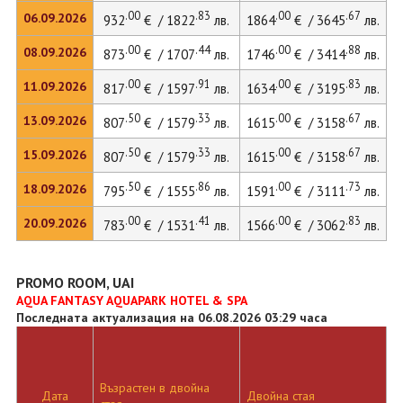
.00
.83
.00
.67
06.09.2026
932
€ / 1822
лв.
1864
€ / 3645
лв.
2
.00
.44
.00
.88
08.09.2026
873
€ / 1707
лв.
1746
€ / 3414
лв.
2
.00
.91
.00
.83
11.09.2026
817
€ / 1597
лв.
1634
€ / 3195
лв.
2
.50
.33
.00
.67
13.09.2026
807
€ / 1579
лв.
1615
€ / 3158
лв.
2
.50
.33
.00
.67
15.09.2026
807
€ / 1579
лв.
1615
€ / 3158
лв.
2
.50
.86
.00
.73
18.09.2026
795
€ / 1555
лв.
1591
€ / 3111
лв.
.00
.41
.00
.83
20.09.2026
783
€ / 1531
лв.
1566
€ / 3062
лв.
PROMO ROOM, UAI
AQUA FANTASY AQUAPARK HOTEL & SPA
Последната актуализация на 06.08.2026 03:29 часа
Възрастен в двойна
Д
Дата
Двойна стая