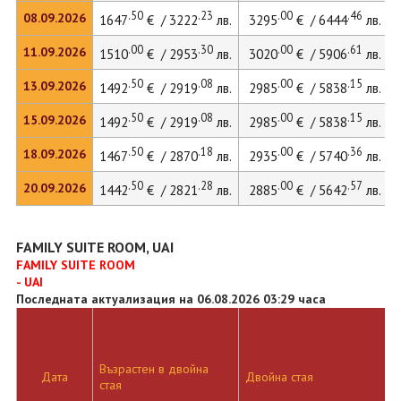
.50
.23
.00
.46
08.09.2026
1647
€ / 3222
лв.
3295
€ / 6444
лв.
.00
.30
.00
.61
11.09.2026
1510
€ / 2953
лв.
3020
€ / 5906
лв.
.50
.08
.00
.15
13.09.2026
1492
€ / 2919
лв.
2985
€ / 5838
лв.
.50
.08
.00
.15
15.09.2026
1492
€ / 2919
лв.
2985
€ / 5838
лв.
.50
.18
.00
.36
18.09.2026
1467
€ / 2870
лв.
2935
€ / 5740
лв.
.50
.28
.00
.57
20.09.2026
1442
€ / 2821
лв.
2885
€ / 5642
лв.
FAMILY SUITE ROOM, UAI
FAMILY SUITE ROOM
- UAI
Последната актуализация на 06.08.2026 03:29 часа
Възрастен в двойна
Дата
Двойна стая
стая