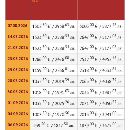
стая
л
.50
.63
.00
.27
07.08.2026
1502
€ / 2938
лв.
3005
€ / 5877
лв.
4
.50
.54
.00
.08
14.08.2026
1323
€ / 2588
лв.
2647
€ / 5177
лв.
3
.50
.54
.00
.08
21.08.2026
1323
€ / 2588
лв.
2647
€ / 5177
лв.
3
.00
.08
.00
.16
23.08.2026
1266
€ / 2476
лв.
2532
€ / 4952
лв.
3
.00
.81
.00
.61
25.08.2026
1159
€ / 2266
лв.
2318
€ / 4533
лв.
3
.50
.39
.00
.79
28.08.2026
1032
€ / 2019
лв.
2065
€ / 4038
лв.
2
.00
.03
.00
.07
30.08.2026
1018
€ / 1991
лв.
2036
€ / 3982
лв.
2
.50
.26
.00
.52
01.09.2026
1035
€ / 2025
лв.
2071
€ / 4050
лв.
2
.50
.50
.00
.00
04.09.2026
1007
€ / 1970
лв.
2015
€ / 3941
лв.
2
.50
.50
.00
.00
06.09.2026
939
€ / 1837
лв.
1879
€ / 3675
лв.
2