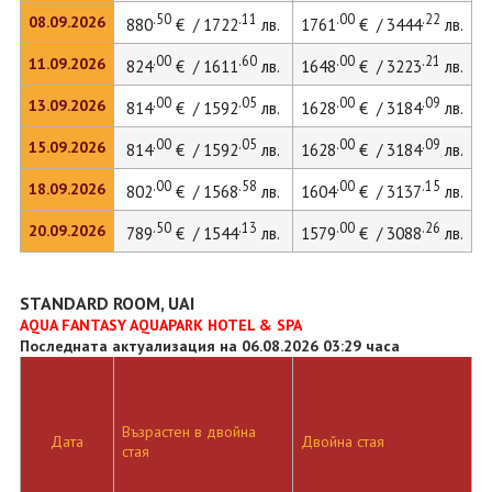
.50
.11
.00
.22
08.09.2026
880
€ / 1722
лв.
1761
€ / 3444
лв.
2
.00
.60
.00
.21
11.09.2026
824
€ / 1611
лв.
1648
€ / 3223
лв.
2
.00
.05
.00
.09
13.09.2026
814
€ / 1592
лв.
1628
€ / 3184
лв.
2
.00
.05
.00
.09
15.09.2026
814
€ / 1592
лв.
1628
€ / 3184
лв.
2
.00
.58
.00
.15
18.09.2026
802
€ / 1568
лв.
1604
€ / 3137
лв.
.50
.13
.00
.26
20.09.2026
789
€ / 1544
лв.
1579
€ / 3088
лв.
STANDARD ROOM, UAI
AQUA FANTASY AQUAPARK HOTEL & SPA
Последната актуализация на 06.08.2026 03:29 часа
Възрастен в двойна
Д
Дата
Двойна стая
стая
л