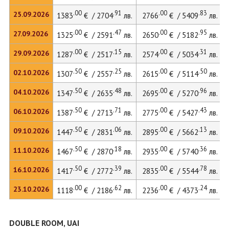
.00
.91
.00
.83
25.09.2026
1383
€ / 2704
лв.
2766
€ / 5409
лв.
.00
.47
.00
.95
27.09.2026
1325
€ / 2591
лв.
2650
€ / 5182
лв.
.00
.15
.00
.31
29.09.2026
1287
€ / 2517
лв.
2574
€ / 5034
лв.
.50
.25
.00
.50
02.10.2026
1307
€ / 2557
лв.
2615
€ / 5114
лв.
.50
.48
.00
.96
04.10.2026
1347
€ / 2635
лв.
2695
€ / 5270
лв.
.50
.71
.00
.43
06.10.2026
1387
€ / 2713
лв.
2775
€ / 5427
лв.
.50
.06
.00
.13
09.10.2026
1447
€ / 2831
лв.
2895
€ / 5662
лв.
.50
.18
.00
.36
11.10.2026
1467
€ / 2870
лв.
2935
€ / 5740
лв.
.50
.39
.00
.78
16.10.2026
1417
€ / 2772
лв.
2835
€ / 5544
лв.
.00
.62
.00
.24
23.10.2026
1118
€ / 2186
лв.
2236
€ / 4373
лв.
DOUBLE ROOM, UAI