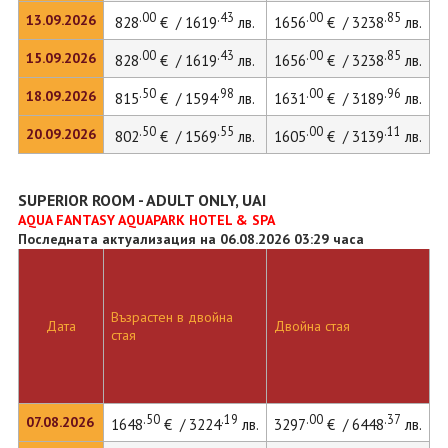
.00
.43
.00
.85
13.09.2026
828
€ / 1619
лв.
1656
€ / 3238
лв.
2
.00
.43
.00
.85
15.09.2026
828
€ / 1619
лв.
1656
€ / 3238
лв.
2
.50
.98
.00
.96
18.09.2026
815
€ / 1594
лв.
1631
€ / 3189
лв.
.50
.55
.00
.11
20.09.2026
802
€ / 1569
лв.
1605
€ / 3139
лв.
SUPERIOR ROOM - ADULT ONLY, UAI
AQUA FANTASY AQUAPARK HOTEL & SPA
Последната актуализация на 06.08.2026 03:29 часа
Възрастен в двойна
Д
Дата
Двойна стая
стая
л
.50
.19
.00
.37
07.08.2026
1648
€ / 3224
лв.
3297
€ / 6448
лв.
4