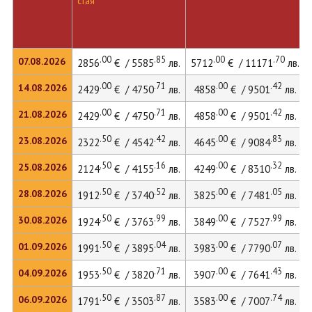
стая
.00
.85
.00
.70
07.08.2026
2856
€ / 5585
лв.
5712
€ / 11171
лв.
.00
.71
.00
.42
14.08.2026
2429
€ / 4750
лв.
4858
€ / 9501
лв.
.00
.71
.00
.42
21.08.2026
2429
€ / 4750
лв.
4858
€ / 9501
лв.
.50
.42
.00
.83
23.08.2026
2322
€ / 4542
лв.
4645
€ / 9084
лв.
.50
.16
.00
.32
25.08.2026
2124
€ / 4155
лв.
4249
€ / 8310
лв.
.50
.52
.00
.05
28.08.2026
1912
€ / 3740
лв.
3825
€ / 7481
лв.
.50
.99
.00
.99
30.08.2026
1924
€ / 3763
лв.
3849
€ / 7527
лв.
.50
.04
.00
.07
01.09.2026
1991
€ / 3895
лв.
3983
€ / 7790
лв.
.50
.71
.00
.43
04.09.2026
1953
€ / 3820
лв.
3907
€ / 7641
лв.
.50
.87
.00
.74
06.09.2026
1791
€ / 3503
лв.
3583
€ / 7007
лв.