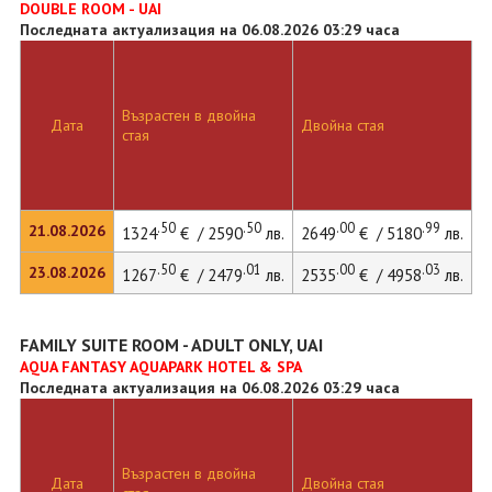
DOUBLE ROOM - UAI
Последната актуализация на 06.08.2026 03:29 часа
Възрастен в двойна
Д
Дата
Двойна стая
стая
л
.50
.50
.00
.99
21.08.2026
1324
€ / 2590
лв.
2649
€ / 5180
лв.
3
.50
.01
.00
.03
23.08.2026
1267
€ / 2479
лв.
2535
€ / 4958
лв.
3
FAMILY SUITE ROOM - ADULT ONLY, UAI
AQUA FANTASY AQUAPARK HOTEL & SPA
Последната актуализация на 06.08.2026 03:29 часа
Възрастен в двойна
Дата
Двойна стая