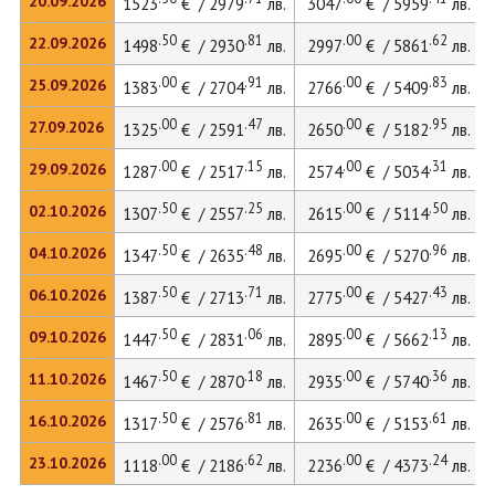
20.09.2026
1523
€ / 2979
лв.
3047
€ / 5959
лв.
.50
.81
.00
.62
22.09.2026
1498
€ / 2930
лв.
2997
€ / 5861
лв.
.00
.91
.00
.83
25.09.2026
1383
€ / 2704
лв.
2766
€ / 5409
лв.
.00
.47
.00
.95
27.09.2026
1325
€ / 2591
лв.
2650
€ / 5182
лв.
.00
.15
.00
.31
29.09.2026
1287
€ / 2517
лв.
2574
€ / 5034
лв.
.50
.25
.00
.50
02.10.2026
1307
€ / 2557
лв.
2615
€ / 5114
лв.
.50
.48
.00
.96
04.10.2026
1347
€ / 2635
лв.
2695
€ / 5270
лв.
.50
.71
.00
.43
06.10.2026
1387
€ / 2713
лв.
2775
€ / 5427
лв.
.50
.06
.00
.13
09.10.2026
1447
€ / 2831
лв.
2895
€ / 5662
лв.
.50
.18
.00
.36
11.10.2026
1467
€ / 2870
лв.
2935
€ / 5740
лв.
.50
.81
.00
.61
16.10.2026
1317
€ / 2576
лв.
2635
€ / 5153
лв.
.00
.62
.00
.24
23.10.2026
1118
€ / 2186
лв.
2236
€ / 4373
лв.