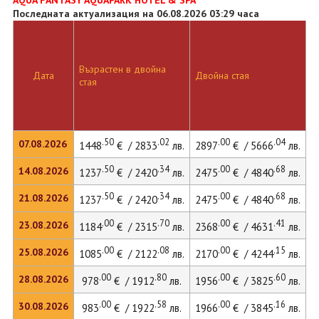
AQUA FANTASY AQUAPARK HOTEL & SPA
Последната актуализация на 06.08.2026 03:29 часа
Възрастен в двойна
Д
Дата
Двойна стая
стая
л
.50
.02
.00
.04
07.08.2026
1448
€ / 2833
лв.
2897
€ / 5666
лв.
3
.50
.34
.00
.68
14.08.2026
1237
€ / 2420
лв.
2475
€ / 4840
лв.
3
.50
.34
.00
.68
21.08.2026
1237
€ / 2420
лв.
2475
€ / 4840
лв.
3
.00
.70
.00
.41
23.08.2026
1184
€ / 2315
лв.
2368
€ / 4631
лв.
3
.00
.08
.00
.15
25.08.2026
1085
€ / 2122
лв.
2170
€ / 4244
лв.
2
.00
.80
.00
.60
28.08.2026
978
€ / 1912
лв.
1956
€ / 3825
лв.
2
.00
.58
.00
.16
30.08.2026
983
€ / 1922
лв.
1966
€ / 3845
лв.
2