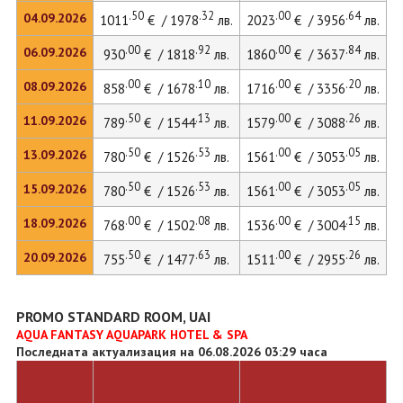
.50
.32
.00
.64
04.09.2026
1011
€ / 1978
лв.
2023
€ / 3956
лв.
2
.00
.92
.00
.84
06.09.2026
930
€ / 1818
лв.
1860
€ / 3637
лв.
2
.00
.10
.00
.20
08.09.2026
858
€ / 1678
лв.
1716
€ / 3356
лв.
2
.50
.13
.00
.26
11.09.2026
789
€ / 1544
лв.
1579
€ / 3088
лв.
2
.50
.53
.00
.05
13.09.2026
780
€ / 1526
лв.
1561
€ / 3053
лв.
2
.50
.53
.00
.05
15.09.2026
780
€ / 1526
лв.
1561
€ / 3053
лв.
2
.00
.08
.00
.15
18.09.2026
768
€ / 1502
лв.
1536
€ / 3004
лв.
.50
.63
.00
.26
20.09.2026
755
€ / 1477
лв.
1511
€ / 2955
лв.
PROMO STANDARD ROOM, UAI
AQUA FANTASY AQUAPARK HOTEL & SPA
Последната актуализация на 06.08.2026 03:29 часа