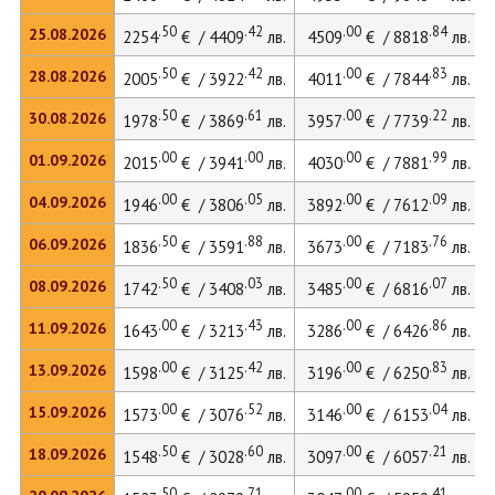
.50
.42
.00
.84
25.08.2026
2254
€ / 4409
лв.
4509
€ / 8818
лв.
.50
.42
.00
.83
28.08.2026
2005
€ / 3922
лв.
4011
€ / 7844
лв.
.50
.61
.00
.22
30.08.2026
1978
€ / 3869
лв.
3957
€ / 7739
лв.
.00
.00
.00
.99
01.09.2026
2015
€ / 3941
лв.
4030
€ / 7881
лв.
.00
.05
.00
.09
04.09.2026
1946
€ / 3806
лв.
3892
€ / 7612
лв.
.50
.88
.00
.76
06.09.2026
1836
€ / 3591
лв.
3673
€ / 7183
лв.
.50
.03
.00
.07
08.09.2026
1742
€ / 3408
лв.
3485
€ / 6816
лв.
.00
.43
.00
.86
11.09.2026
1643
€ / 3213
лв.
3286
€ / 6426
лв.
.00
.42
.00
.83
13.09.2026
1598
€ / 3125
лв.
3196
€ / 6250
лв.
.00
.52
.00
.04
15.09.2026
1573
€ / 3076
лв.
3146
€ / 6153
лв.
.50
.60
.00
.21
18.09.2026
1548
€ / 3028
лв.
3097
€ / 6057
лв.
.50
.71
.00
.41