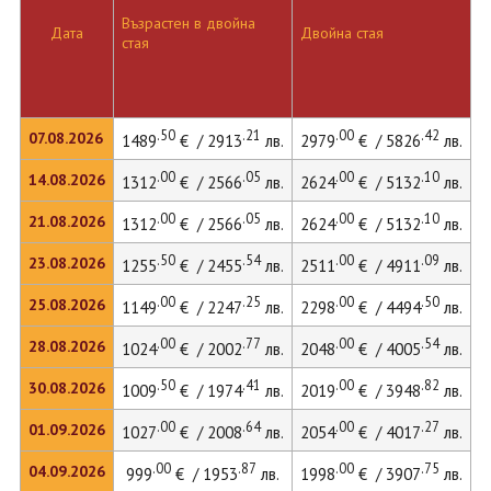
Възрастен в двойна
Д
Дата
Двойна стая
стая
л
.50
.21
.00
.42
07.08.2026
1489
€ / 2913
лв.
2979
€ / 5826
лв.
4
.00
.05
.00
.10
14.08.2026
1312
€ / 2566
лв.
2624
€ / 5132
лв.
3
.00
.05
.00
.10
21.08.2026
1312
€ / 2566
лв.
2624
€ / 5132
лв.
3
.50
.54
.00
.09
23.08.2026
1255
€ / 2455
лв.
2511
€ / 4911
лв.
3
.00
.25
.00
.50
25.08.2026
1149
€ / 2247
лв.
2298
€ / 4494
лв.
3
.00
.77
.00
.54
28.08.2026
1024
€ / 2002
лв.
2048
€ / 4005
лв.
2
.50
.41
.00
.82
30.08.2026
1009
€ / 1974
лв.
2019
€ / 3948
лв.
2
.00
.64
.00
.27
01.09.2026
1027
€ / 2008
лв.
2054
€ / 4017
лв.
2
.00
.87
.00
.75
04.09.2026
999
€ / 1953
лв.
1998
€ / 3907
лв.
2