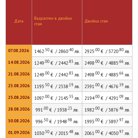
Възрастен в двойна
Д
Дата
Двойна стая
стая
л
.50
.40
.00
.80
07.08.2026
1462
€ / 2860
лв.
2925
€ / 5720
лв.
3
.00
.83
.00
.66
14.08.2026
1249
€ / 2442
лв.
2498
€ / 4885
лв.
3
.00
.83
.00
.66
21.08.2026
1249
€ / 2442
лв.
2498
€ / 4885
лв.
3
.50
.19
.00
.39
23.08.2026
1195
€ / 2338
лв.
2391
€ / 4676
лв.
3
.00
.55
.00
.09
25.08.2026
1097
€ / 2145
лв.
2194
€ / 4291
лв.
2
.00
.23
.00
.46
28.08.2026
991
€ / 1938
лв.
1982
€ / 3876
лв.
2
.50
.98
.00
.97
30.08.2026
996
€ / 1948
лв.
1993
€ / 3897
лв.
2
.50
.48
.00
.97
01.09.2026
1030
€ / 2015
лв.
2061
€ / 4030
лв.
2