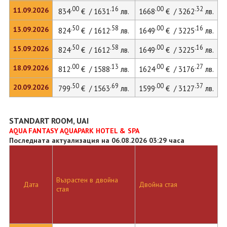
.00
.16
.00
.32
11.09.2026
834
€ / 1631
лв.
1668
€ / 3262
лв.
2
.50
.58
.00
.16
13.09.2026
824
€ / 1612
лв.
1649
€ / 3225
лв.
2
.50
.58
.00
.16
15.09.2026
824
€ / 1612
лв.
1649
€ / 3225
лв.
2
.00
.13
.00
.27
18.09.2026
812
€ / 1588
лв.
1624
€ / 3176
лв.
.50
.69
.00
.37
20.09.2026
799
€ / 1563
лв.
1599
€ / 3127
лв.
STANDART ROOM, UAI
AQUA FANTASY AQUAPARK HOTEL & SPA
Последната актуализация на 06.08.2026 03:29 часа
Възрастен в двойна
Д
Дата
Двойна стая
стая
л