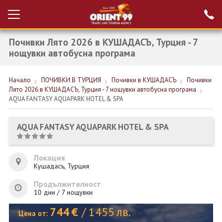
Почивки Лято 2026 в КУШАДАСЪ, Турция - 7
Проверка на
Вход за агенти
резервация
нощувки автобусна програма
РАННИ ЗАПИСВАНИЯ ТУРЦИЯ
Начало
ПОЧИВКИ В ТУРЦИЯ
Почивки в КУШАДАСЪ
Почивки
Лято 2026 в КУШАДАСЪ, Турция - 7 нощувки автобусна програма
НОВА ГОДИНА ТУРЦИЯ
AQUA FANTASY AQUAPARK HOTEL & SPA
НОВА ГОДИНА
AQUA FANTASY AQUAPARK HOTEL & SPA
ПОЧИВКИ
КРУИЗИ
Локация
Кушадасъ, Турция
ЕКЗОТИКА
Продължителност
10 дни / 7 нощувки
ЕКСКУРЗИИ
744
€
/
1455
лв.
Цена от: