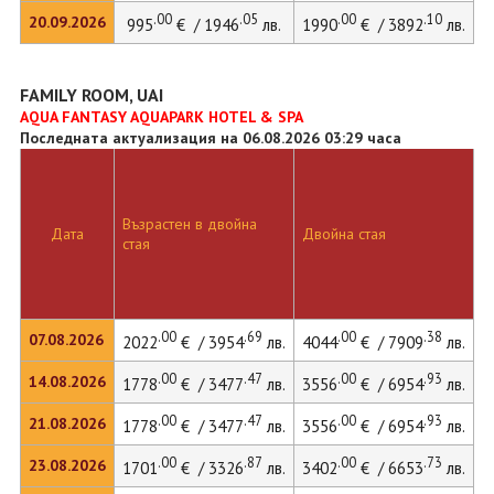
.00
.05
.00
.10
20.09.2026
995
€ / 1946
лв.
1990
€ / 3892
лв.
FAMILY ROOM, UAI
AQUA FANTASY AQUAPARK HOTEL & SPA
Последната актуализация на 06.08.2026 03:29 часа
Възрастен в двойна
Д
Дата
Двойна стая
стая
л
.00
.69
.00
.38
07.08.2026
2022
€ / 3954
лв.
4044
€ / 7909
лв.
4
.00
.47
.00
.93
14.08.2026
1778
€ / 3477
лв.
3556
€ / 6954
лв.
3
.00
.47
.00
.93
21.08.2026
1778
€ / 3477
лв.
3556
€ / 6954
лв.
3
.00
.87
.00
.73
23.08.2026
1701
€ / 3326
лв.
3402
€ / 6653
лв.
3