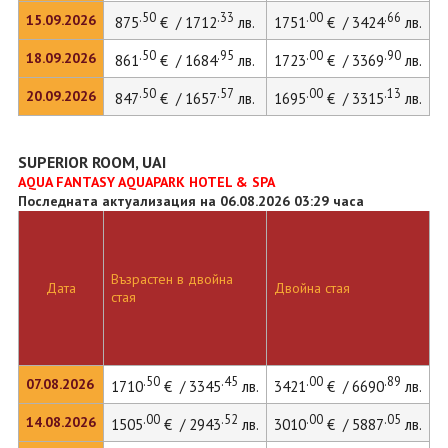
.50
.33
.00
.66
15.09.2026
875
€ / 1712
лв.
1751
€ / 3424
лв.
2
.50
.95
.00
.90
18.09.2026
861
€ / 1684
лв.
1723
€ / 3369
лв.
.50
.57
.00
.13
20.09.2026
847
€ / 1657
лв.
1695
€ / 3315
лв.
SUPERIOR ROOM, UAI
AQUA FANTASY AQUAPARK HOTEL & SPA
Последната актуализация на 06.08.2026 03:29 часа
Възрастен в двойна
Д
Дата
Двойна стая
стая
л
.50
.45
.00
.89
07.08.2026
1710
€ / 3345
лв.
3421
€ / 6690
лв.
.00
.52
.00
.05
14.08.2026
1505
€ / 2943
лв.
3010
€ / 5887
лв.