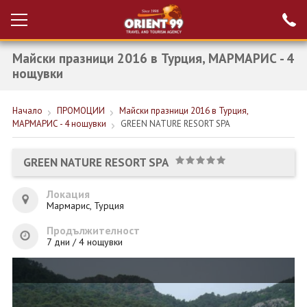
Майски празници 2016 в Турция, МАРМАРИС - 4
Проверка на
Вход за агенти
резервация
нощувки
РАННИ ЗАПИСВАНИЯ ТУРЦИЯ
Начало
ПРОМОЦИИ
Майски празници 2016 в Турция,
МАРМАРИС - 4 нощувки
GREEN NATURE RESORT SPA
НОВА ГОДИНА ТУРЦИЯ
НОВА ГОДИНА
GREEN NATURE RESORT SPA
ПОЧИВКИ
Локация
Мармарис, Турция
КРУИЗИ
Продължителност
ЕКЗОТИКА
7 дни / 4 нощувки
ЕКСКУРЗИИ