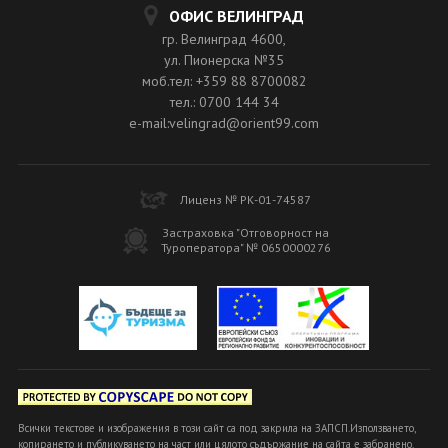
ОФИС ВЕЛИНГРАД
гр. Велинград 4600,
ул. Пионерска №35
моб.тел: +359 88 8700082
тел.: 0700 144 34
e-mail:velingrad@orient99.com
Лиценз № РК-01-74587
Застраховка "Отговорност на
Туроператора" № 0650000276
Всички текстове и изображения в този сайт са под закрила на ЗАПСП.Използването,
копирането и публикуването на част или цялото съдържание на сайта е забранено.