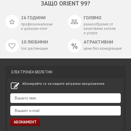
ЗАЩО ORIENT 99?
26 ГОДИНИ
ГОЛЯМО
професионализъм
разнообразие от
и доказан опит
качествени хотели
и услуги
10 ЛЮБИМИ
АТРАКТИВНИ
топ дестинации
цени без конкуренция
ЕЛЕКТРОНЕН БЮЛЕТИН
Абонирайте се за нашите актуални предложения