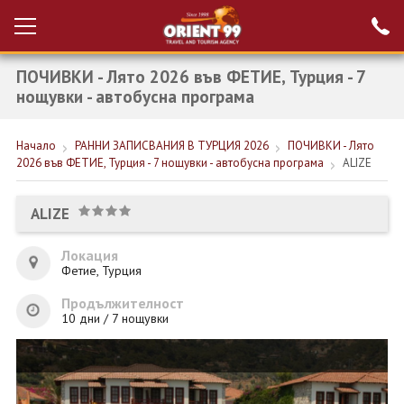
ПОЧИВКИ - Лято 2026 във ФЕТИЕ, Турция - 7
Проверка на
Вход за агенти
резервация
нощувки - автобусна програма
РАННИ ЗАПИСВАНИЯ ТУРЦИЯ
Начало
РАННИ ЗАПИСВАНИЯ В ТУРЦИЯ 2026
ПОЧИВКИ - Лято
2026 във ФЕТИЕ, Турция - 7 нощувки - автобусна програма
ALIZE
НОВА ГОДИНА ТУРЦИЯ
НОВА ГОДИНА
ALIZE
ПОЧИВКИ
Локация
Фетие, Турция
КРУИЗИ
Продължителност
ЕКЗОТИКА
10 дни / 7 нощувки
ЕКСКУРЗИИ