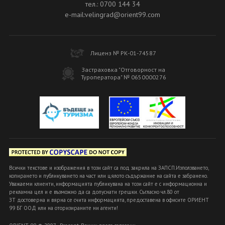
тел.: 0700 144 34
e-mail:velingrad@orient99.com
Лиценз № РК-01-74587
Застраховка "Отговорност на
Туроператора" № 0650000276
Всички текстове и изображения в този сайт са под закрила на ЗАПСП.Използването,
копирането и публикуването на част или цялото съдържание на сайта е забранено.
Уважаеми клиенти, информацията публикувана на този сайт е с информационна и
рекламна цел и е възможно да са допуснати грешки. Съгласно чл.80 от
ЗТ достоверна и вярна се счита информацията, предоставена в офисите ОРИЕНТ
99 БГ ООД или на оторизираните ни агенти!