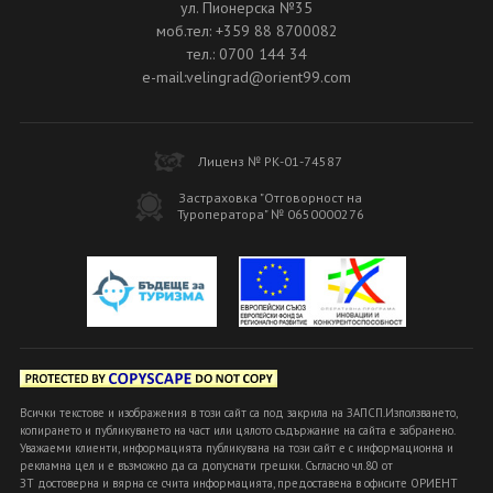
ул. Пионерска №35
моб.тел: +359 88 8700082
тел.: 0700 144 34
e-mail:velingrad@orient99.com
Лиценз № РК-01-74587
Застраховка "Отговорност на
Туроператора" № 0650000276
Всички текстове и изображения в този сайт са под закрила на ЗАПСП.Използването,
копирането и публикуването на част или цялото съдържание на сайта е забранено.
Уважаеми клиенти, информацията публикувана на този сайт е с информационна и
рекламна цел и е възможно да са допуснати грешки. Съгласно чл.80 от
ЗТ достоверна и вярна се счита информацията, предоставена в офисите ОРИЕНТ