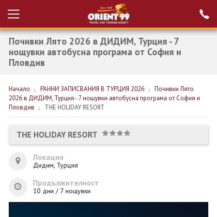
Почивки Лято 2026 в ДИДИМ, Турция - 7
Проверка на
Вход за агенти
резервация
нощувки автобусна програма от София и
Пловдив
РАННИ ЗАПИСВАНИЯ ТУРЦИЯ
Начало
РАННИ ЗАПИСВАНИЯ В ТУРЦИЯ 2026
Почивки Лято
НОВА ГОДИНА ТУРЦИЯ
2026 в ДИДИМ, Турция - 7 нощувки автобусна програма от София и
Пловдив
THE HOLIDAY RESORT
НОВА ГОДИНА
ПОЧИВКИ
THE HOLIDAY RESORT
КРУИЗИ
Локация
Дидим, Турция
ЕКЗОТИКА
Продължителност
ЕКСКУРЗИИ
10 дни / 7 нощувки