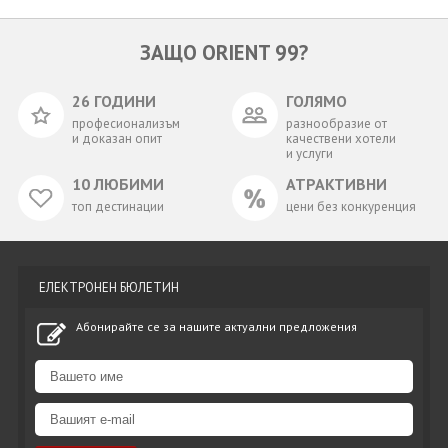
ЗАЩО ORIENT 99?
26 ГОДИНИ
ГОЛЯМО
професионализъм
разнообразие от
и доказан опит
качествени хотели
и услуги
10 ЛЮБИМИ
АТРАКТИВНИ
топ дестинации
цени без конкуренция
ЕЛЕКТРОНЕН БЮЛЕТИН
Абонирайте се за нашите актуални предложения